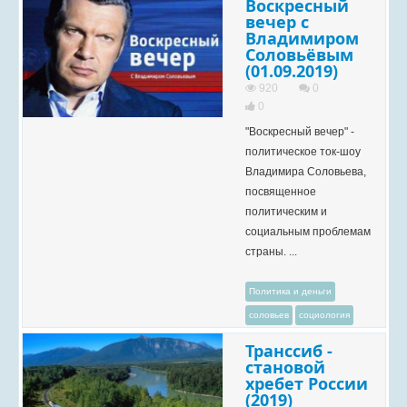
Воскресный
вечер с
Владимиром
Соловьёвым
(01.09.2019)
920
0
0
"Воскресный вечер" -
политическое ток-шоу
Владимира Соловьева,
посвященное
политическим и
социальным проблемам
страны. ...
Политика и деньги
соловьев
социология
Транссиб -
становой
хребет России
(2019)