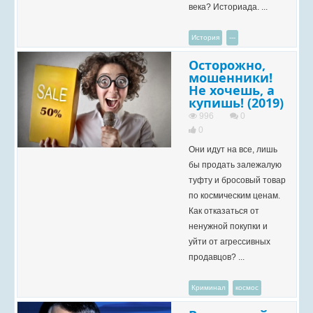
века? Историада. ...
История
---
Осторожно,
мошенники!
Не хочешь, а
купишь! (2019)
996
0
0
Они идут на все, лишь
бы продать залежалую
туфту и бросовый товар
по космическим ценам.
Как отказаться от
ненужной покупки и
уйти от агрессивных
продавцов? ...
Криминал
космос