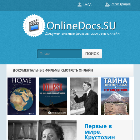
Вход
Регистрация
О нас
ГЛАВНАЯ
ПОПУЛЯРНЫЕ
Документальные фильмы смотреть онлайн
ОБСУЖДАЕМЫЕ
ПОДБОРКИ ФИЛЬМОВ
ПОИСК
ФИЛЬМЫ В HD
ДОКУМЕНТАЛЬНЫЕ ФИЛЬМЫ СМОТРЕТЬ ОНЛАЙН
КАРТА САЙТА
КОНТАКТЫ
Первые в
мире.
Крустозин