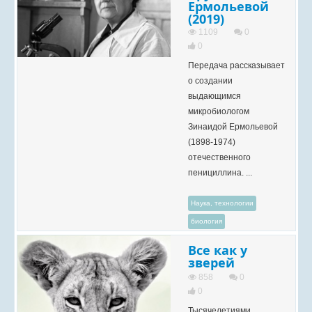
Ермольевой
(2019)
1109
0
0
Передача рассказывает
о создании
выдающимся
микробиологом
Зинаидой Ермольевой
(1898-1974)
отечественного
пенициллина. ...
Наука, технологии
биология
Все как у
зверей
858
0
0
Тысячелетиями