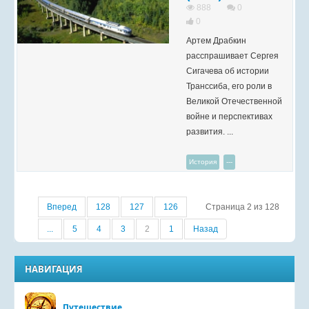
888
0
0
Артем Драбкин
расспрашивает Сергея
Сигачева об истории
Транссиба, его роли в
Великой Отечественной
войне и перспективах
развития. ...
История
---
Вперед
128
127
126
Страница 2 из 128
...
5
4
3
2
1
Назад
НАВИГАЦИЯ
Путешествие