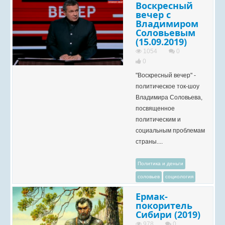
Воскресный
вечер с
Владимиром
Соловьевым
(15.09.2019)
1054
0
0
"Воскресный вечер" -
политическое ток-шоу
Владимира Соловьева,
посвященное
политическим и
социальным проблемам
страны....
Политика и деньги
соловьев
социология
Ермак-
покоритель
Сибири (2019)
978
0