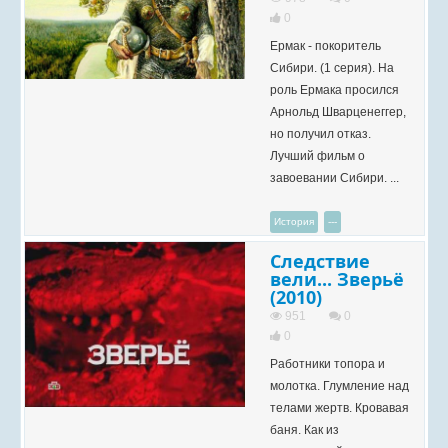
0
Ермак - покоритель
Сибири. (1 серия). На
роль Ермака просился
Арнольд Шварценеггер,
но получил отказ.
Лучший фильм о
завоевании Сибири. ...
История
---
Следствие
вели... Зверьё
(2010)
951
0
0
Работники топора и
молотка. Глумление над
телами жертв. Кровавая
баня. Как из