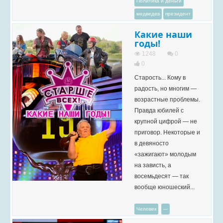
Политика и деньги
медведев
президент
Какие наши
годы!
1248
0
0
Старость... Кому в
радость, но многим —
возрастные проблемы.
Правда юбилей с
крупной цифрой — не
приговор. Некоторые и
в девяносто
«зажигают» молодым
на зависть, а
восемьдесят — так
вообще юношеский...
Человек
---