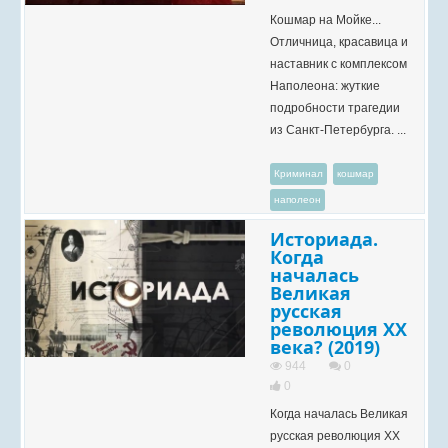
Кошмар на Мойке...
Отличница, красавица и
наставник с комплексом
Наполеона: жуткие
подробности трагедии
из Санкт-Петербурга. ...
Криминал
кошмар
наполеон
Историада.
Когда
началась
Великая
русская
революция ХХ
века? (2019)
944
0
0
Когда началась Великая
русская революция ХХ