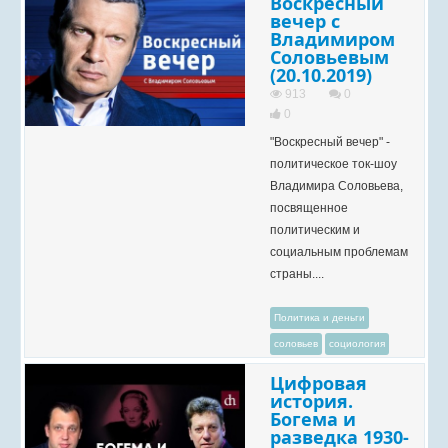
Воскресный
вечер с
Владимиром
Соловьевым
(20.10.2019)
913
0
0
"Воскресный вечер" -
политическое ток-шоу
Владимира Соловьева,
посвященное
политическим и
социальным проблемам
страны....
Политика и деньги
соловьев
социология
Цифровая
история.
Богема и
разведка 1930-