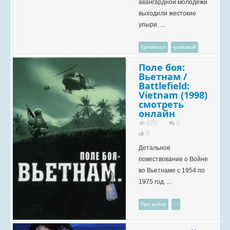
авангардной молодежи
выходили жестокие
упыри. ...
Криминал
кровавый
Поле боя:
Вьетнам /
Battlefield:
Vietnam (1998)
смотреть
онлайн
870
0
0
Детальное
повествование о Войне
во Вьетнаме с 1954 по
1975 год. ...
Про войну
---