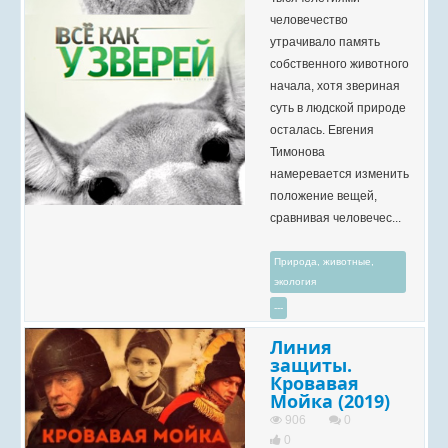
человечество
утрачивало память
собственного животного
начала, хотя звериная
суть в людской природе
осталась. Евгения
Тимонова
намеревается изменить
положение вещей,
сравнивая человечес...
Природа, животные,
экология
---
Линия
защиты.
Кровавая
Мойка (2019)
906
0
0