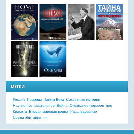
МЕТКИ
Россия
Природа
Тайны Века
Секретные истории
Научно-познавательное
Война
Очевидное-невероятное
Красота
Вторая мировая война
Расследование
Среда обитания
---