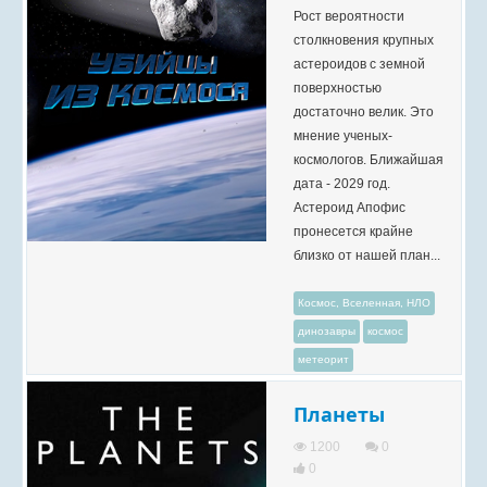
Рост вероятности
столкновения крупных
астероидов с земной
поверхностью
достаточно велик. Это
мнение ученых-
космологов. Ближайшая
дата - 2029 год.
Астероид Апофис
пронесется крайне
близко от нашей план...
Космос, Вселенная, НЛО
динозавры
космос
метеорит
Планеты
1200
0
0