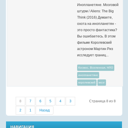
Инопланетяне. Мозговой
штурм / Aliens: The Big
Think (2016) Думаете,
охота на инопланетян -
это просто фантастика?
Вы ошибаетесь. В этом
фильме Королевский
астроном Мартин Риз
исследует границ...
Космос, Вселенная, НЛО
инопланетяне
королевский
мозг
8
7
6
5
4
3
Страница 8 из 8
2
1
Назад
НАВИГАЦИЯ