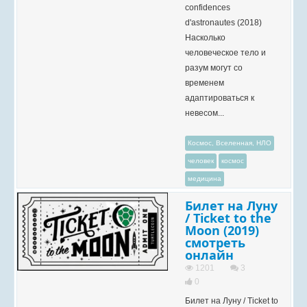
confidences
d'astronautes (2018)
Насколько
человеческое тело и
разум могут со
временем
адаптироваться к
невесом...
Космос, Вселенная, НЛО
человек
космос
медицина
Билет на Луну
/ Ticket to the
Moon (2019)
смотреть
онлайн
1201
3
0
Билет на Луну / Ticket to