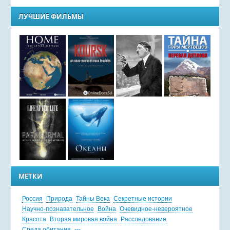
ЛУЧШИЕ ФИЛЬМЫ
МЕТКИ
Россия
Природа
Тайны Века
Секретные истории
Научно-познавательное
Война
Очевидное-невероятное
Красота
Вторая мировая война
Расследование
Среда обитания
---