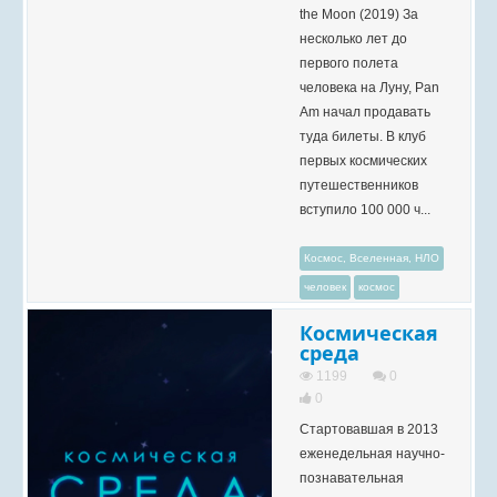
the Moon (2019) За
несколько лет до
первого полета
человека на Луну, Pan
Am начал продавать
туда билеты. В клуб
первых космических
путешественников
вступило 100 000 ч...
Космос, Вселенная, НЛО
человек
космос
Космическая
среда
1199
0
0
Стартовавшая в 2013
еженедельная научно-
познавательная