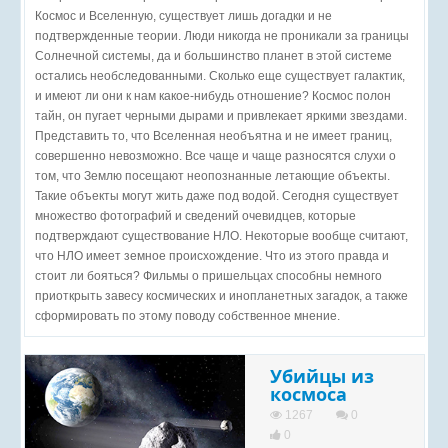
Космос и Вселенную, существует лишь догадки и не
подтвержденные теории. Люди никогда не проникали за границы
Солнечной системы, да и большинство планет в этой системе
остались необследованными. Сколько еще существует галактик,
и имеют ли они к нам какое-нибудь отношение? Космос полон
тайн, он пугает черными дырами и привлекает яркими звездами.
Представить то, что Вселенная необъятна и не имеет границ,
совершенно невозможно. Все чаще и чаще разносятся слухи о
том, что Землю посещают неопознанные летающие объекты.
Такие объекты могут жить даже под водой. Сегодня существует
множество фотографий и сведений очевидцев, которые
подтверждают существование НЛО. Некоторые вообще считают,
что НЛО имеет земное происхождение. Что из этого правда и
стоит ли бояться? Фильмы о пришельцах способны немного
приоткрыть завесу космических и инопланетных загадок, а также
сформировать по этому поводу собственное мнение.
Убийцы из
космоса
1267
0
0