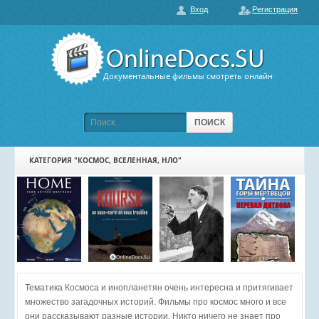
Вход
Регистрация
О нас
ГЛАВНАЯ
ПОПУЛЯРНЫЕ
Документальные фильмы смотреть онлайн
ОБСУЖДАЕМЫЕ
ПОДБОРКИ ФИЛЬМОВ
ПОИСК
ФИЛЬМЫ В HD
КАТЕГОРИЯ "КОСМОС, ВСЕЛЕННАЯ, НЛО"
КАРТА САЙТА
КОНТАКТЫ
Тематика Космоса и инопланетян очень интересна и притягивает
множество загадочных историй. Фильмы про космос много и все
они рассказывают разные истории. Никто ничего не знает про