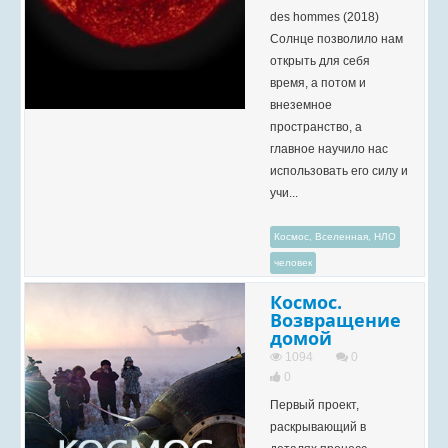
des hommes (2018)
Солнце позволило нам
открыть для себя
время, а потом и
внеземное
пространство, а
главное научило нас
использовать его силу и
учи...
Космос, Вселенная, НЛО
человек
Космос.
Возвращение
домой
1094
0
0
Первый проект,
раскрывающий в