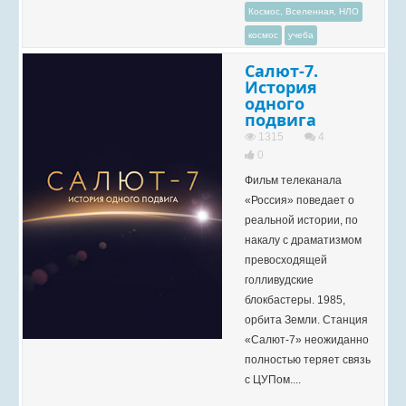
Космос, Вселенная, НЛО
космос
учеба
Салют-7.
История
одного
подвига
1315
4
0
Фильм телеканала
«Россия» поведает о
реальной истории, по
накалу с драматизмом
превосходящей
голливудские
блокбастеры. 1985,
орбита Земли. Станция
«Салют-7» неожиданно
полностью теряет связь
с ЦУПом....