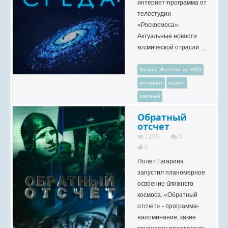
интернет-программа от
телестудии
«Роскосмоса».
Актуальные новости
космической отрасли. ...
Космос, Вселенная, НЛО
интернет
космос
научный
Обратный
отсчет
1195
0
0
Полет Гагарина
запустил планомерное
освоение ближнего
космоса. «Обратный
отсчет» - программа-
напоминание, какие