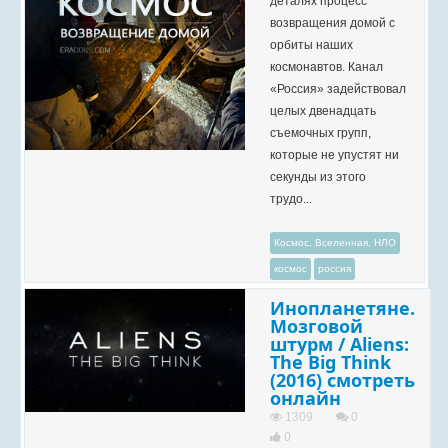
деталях процесс
возвращения домой с
орбиты наших
космонавтов. Канал
«Россия» задействовал
целых двенадцать
съемочных групп,
которые не упустят ни
секунды из этого
трудо...
Космос, Вселенная, НЛО
космос
россия
Инопланетяне.
Мозговой
штурм / Aliens:
The Big Think
(2016) смотреть
онлайн
1309
0
0