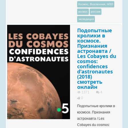
Космос, Вселенная, НЛО
космос
россия
экспедиция
Подопытные
кролики в
космосе.
Признания
астронавта /
Les Cobayes du
cosmos:
confidences
d'astronautes
(2018)
смотреть
онлайн
1371
4
0
Подопытные кролики в
космосе. Признания
астронавта / Les
Cobayes du cosmos: