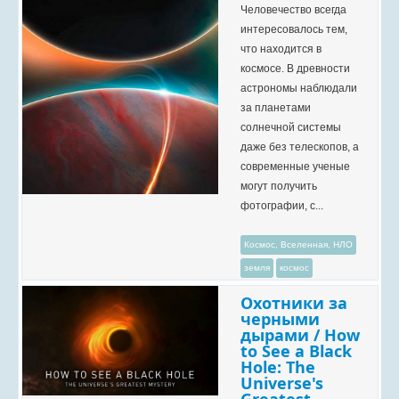
Человечество всегда
интересовалось тем,
что находится в
космосе. В древности
астрономы наблюдали
за планетами
солнечной системы
даже без телескопов, а
современные ученые
могут получить
фотографии, с...
Космос, Вселенная, НЛО
земля
космос
Охотники за
черными
дырами / How
to See a Black
Hole: The
Universe's