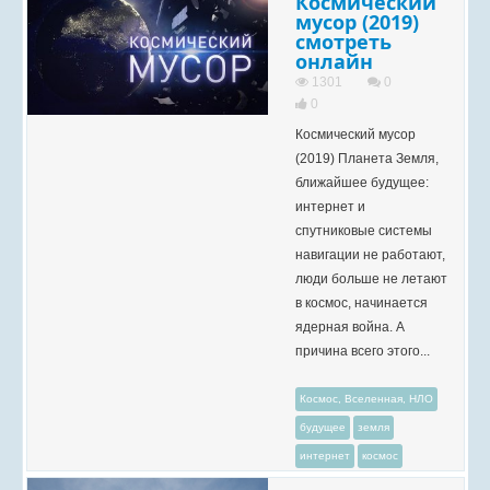
Космический
мусор (2019)
смотреть
онлайн
1301
0
0
Космический мусор
(2019) Планета Земля,
ближайшее будущее:
интернет и
спутниковые системы
навигации не работают,
люди больше не летают
в космос, начинается
ядерная война. А
причина всего этого...
Космос, Вселенная, НЛО
будущее
земля
интернет
космос