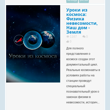
легенда
россия
Уроки из
космоса:
Физика
невесомости,
Наш дом -
Земля
1167
0
0
Для полного
представления о
космосе создан этот
документальный цикл.
Реальные космонавты в
условиях работы на
станции проведут
специальный
познавательный урок о
законах физики в
невесомости, историч...