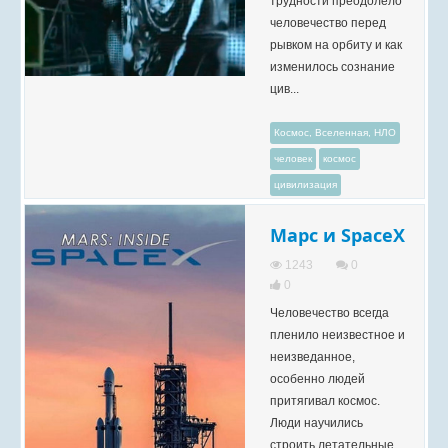
трудности преодолело
человечество перед
рывком на орбиту и как
изменилось сознание
цив...
Космос, Вселенная, НЛО
человек
космос
цивилизация
Марс и SpaceX
1243
0
0
Человечество всегда
пленило неизвестное и
неизведанное,
особенно людей
притягивал космос.
Люди научились
строить летательные