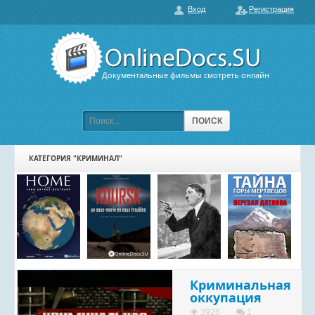
Вход
Регистрация
О нас
ГЛАВНАЯ
ПОПУЛЯРНЫЕ
Документальные фильмы смотреть онлайн
ОБСУЖДАЕМЫЕ
ПОДБОРКИ ФИЛЬМОВ
ПОИСК
ФИЛЬМЫ В HD
КАТЕГОРИЯ "КРИМИНАЛ"
КАРТА САЙТА
КОНТАКТЫ
Криминальная
оккупация
3926
1