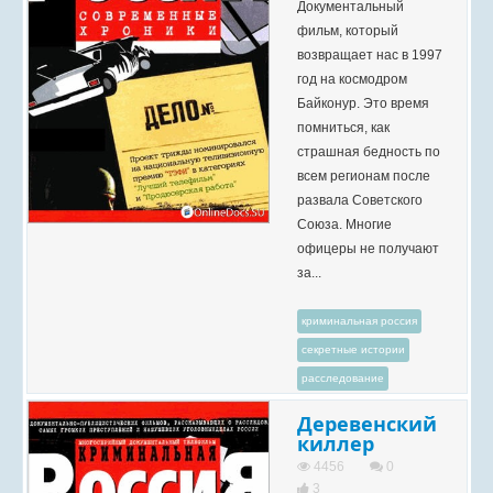
Документальный
фильм, который
возвращает нас в 1997
год на космодром
Байконур. Это время
помниться, как
страшная бедность по
всем регионам после
развала Советского
Союза. Многие
офицеры не получают
за...
криминальная россия
секретные истории
расследование
Деревенский
киллер
4456
0
3