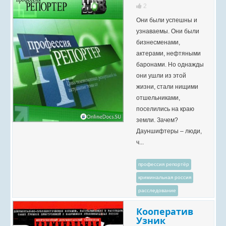
2
Они были успешны и
узнаваемы. Они были
бизнесменами,
актерами, нефтяными
баронами. Но однажды
они ушли из этой
жизни, стали нищими
отшельниками,
поселились на краю
земли. Зачем?
Дауншифтеры – люди,
ч...
профессия репортёр
криминальная россия
расследование
Кооператив
Узник