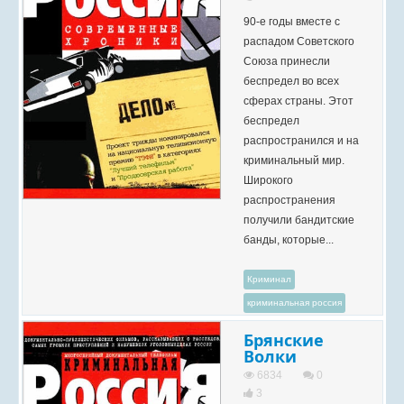
90-е годы вместе с
распадом Советского
Союза принесли
беспредел во всех
сферах страны. Этот
беспредел
распространился и на
криминальный мир.
Широкого
распространения
получили бандитские
банды, которые...
Криминал
криминальная россия
Брянские
Волки
6834
0
3