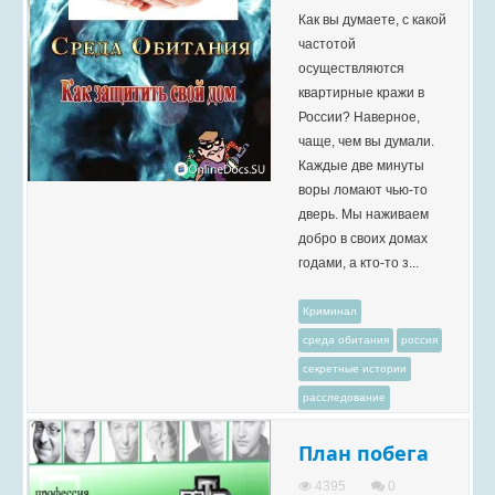
Как вы думаете, с какой
частотой
осуществляются
квартирные кражи в
России? Наверное,
чаще, чем вы думали.
Каждые две минуты
воры ломают чью-то
дверь. Мы наживаем
добро в своих домах
годами, а кто-то з...
Криминал
среда обитания
россия
секретные истории
расследование
План побега
4395
0