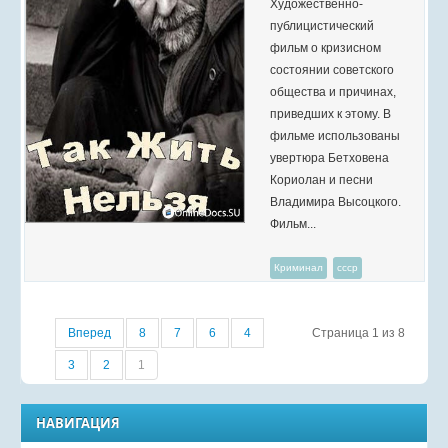
Художественно-
публицистический
фильм о кризисном
состоянии советского
общества и причинах,
приведших к этому. В
фильме использованы
увертюра Бетховена
Кориолан и песни
Владимира Высоцкого.
Фильм...
Криминал
ссср
Вперед
8
7
6
4
Страница 1 из 8
3
2
1
НАВИГАЦИЯ