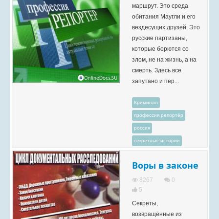
маршрут. Это среда
обитания Маугли и его
вездесущих друзей. Это
русские партизаны,
которые борются со
злом, не на жизнь, а на
смерть. Здесь все
запутано и пер...
Криминал
профессия репортёр
россия
секретные истории
Воры в законе
8267
0
5
Секреты,
возвращённые из