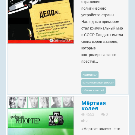
отражение
политического
устройства страны.
Наглядным примером
стал криминальный мир
в СССР. Бандиты имели
своих воров в законе,
которые
контролировали все
преступ...
Криминал
криминальная россия
обман властей
Мёртвая
колея
4552
0
5
«Мертвая колея» - это