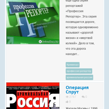
еще одна серия
репортажей
«Профессия
Репортер». Эта серия
посвящается дороге,
которую одновременно
называют «дорогой
жизни» и «мертвой
колеей». Дело в том,
что эта дорога
находит...
Криминал
профессия репортёр
криминальная россия
Операция
Спрут
2787
0
8
Жители Москвы с 1996