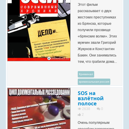
Этот фильм
рассказывает о двух
жестоких преступниках
из Брянска, которые
получили прозвище
«брянские волки». Этих
мужчин звали Григорий
Жукунов и Константин
Бакин. Они занимались
тем, что грабили дома...
Криминал
криминальная россия
SOS на
взлётной
полосе
2638
0
2
Очень популярным