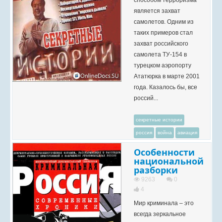
способом терроризма
является захват
самолетов. Одним из
таких примеров стал
захват российского
самолета ТУ-154 в
турецком аэропорту
Ататюрка в марте 2001
года. Казалось бы, все
россий...
секретные истории
россия
война
авиация
Особенности
национальной
разборки
9263
0
4
Мир криминала – это
всегда зеркальное