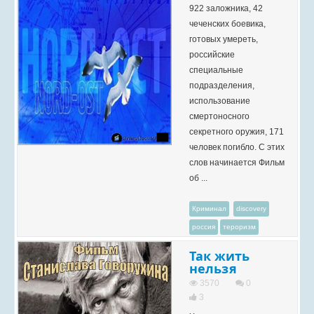
922 заложника, 42
чеченских боевика,
готовых умереть,
российские
специальные
подразделения,
использование
смертоносного
секретного оружия, 171
человек погибло. С этих
слов начинается Фильм
об ...
Криминал
discovery
россия
тероризм
Так жить
нельзя
3570
0
3