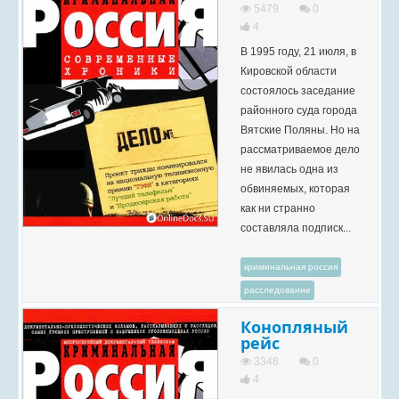
5479
0
4
В 1995 году, 21 июля, в
Кировской области
состоялось заседание
районного суда города
Вятские Поляны. Но на
рассматриваемое дело
не явилась одна из
обвиняемых, которая
как ни странно
составляла подписк...
криминальная россия
расследование
Конопляный
рейс
3348
0
4