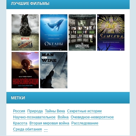
ЛУЧШИЕ ФИЛЬМЫ
МЕТКИ
Россия
Природа
Тайны Века
Секретные истории
Научно-познавательное
Война
Очевидное-невероятное
Красота
Вторая мировая война
Расследование
Среда обитания
---