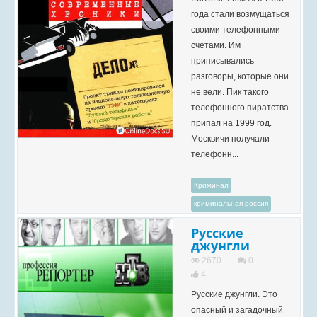
года стали возмущаться
своими телефонными
счетами. Им
приписывались
разговоры, которые они
не вели. Пик такого
телефонного пиратства
припал на 1999 год.
Москвичи получали
телефонн...
Криминал
криминальная россия
Русские
джунгли
2670
0
4
Русские джунгли. Это
опасный и загадочный