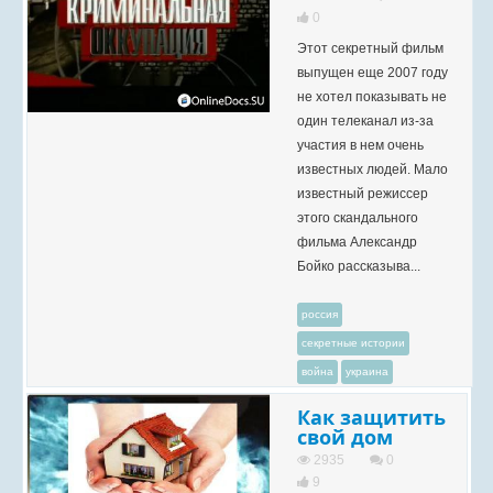
0
Этот секретный фильм
выпущен еще 2007 году
не хотел показывать не
один телеканал из-за
участия в нем очень
известных людей. Мало
известный режиссер
этого скандального
фильма Александр
Бойко рассказыва...
россия
секретные истории
война
украина
Как защитить
свой дом
2935
0
9