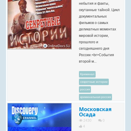
небытия и факты,
окутанные тайной. Цикл
документальных
фильмов о самых
деликатных моментах
мировой истории,
прошлого и
сегодняшнего дня
России.<br>События
второй м...
Криминал
секретные истории
россия
криминальная россия
Московская
Осада
2430
0
4