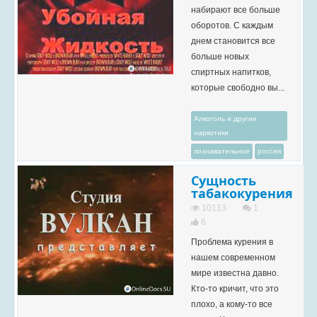
набирают все больше
оборотов. С каждым
днем становится все
больше новых
спиртных напитков,
которые свободно вы...
Алкоголь и другие
наркотики
познавательное
россия
Сущность
табакокурения
10113
1
6
Проблема курения в
нашем современном
мире известна давно.
Кто-то кричит, что это
плохо, а кому-то все