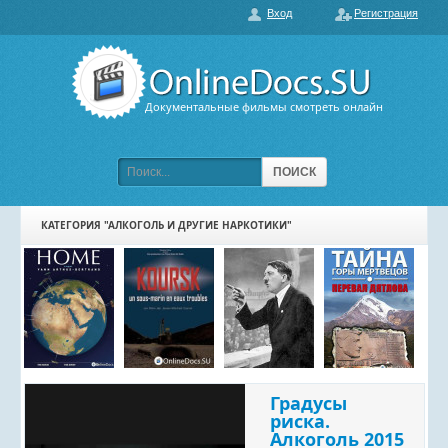
Вход
Регистрация
О нас
ГЛАВНАЯ
ПОПУЛЯРНЫЕ
Документальные фильмы смотреть онлайн
ОБСУЖДАЕМЫЕ
ПОДБОРКИ ФИЛЬМОВ
ПОИСК
ФИЛЬМЫ В HD
КАТЕГОРИЯ "АЛКОГОЛЬ И ДРУГИЕ НАРКОТИКИ"
КАРТА САЙТА
КОНТАКТЫ
Градусы
риска.
Алкоголь 2015