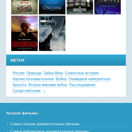
МЕТКИ
Россия
Природа
Тайны Века
Секретные истории
Научно-познавательное
Война
Очевидное-невероятное
Красота
Вторая мировая война
Расследование
Среда обитания
---
Лучшие фильмы
Самые лучшие документальные фильмы
Самые рейтинговые документальные фильмы