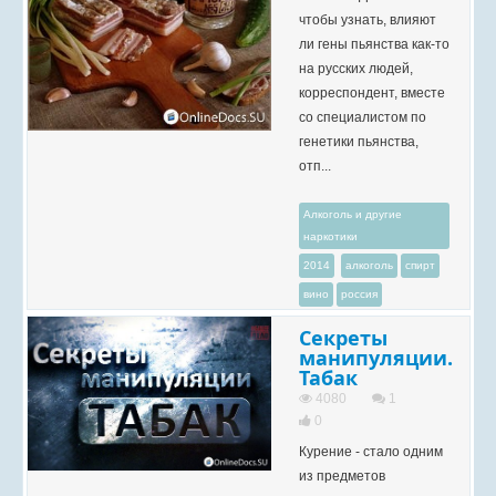
чтобы узнать, влияют
ли гены пьянства как-то
на русских людей,
корреспондент, вместе
со специалистом по
генетики пьянства,
отп...
Алкоголь и другие
наркотики
2014
алкоголь
спирт
вино
россия
Секреты
манипуляции.
Табак
4080
1
0
Курение - стало одним
из предметов