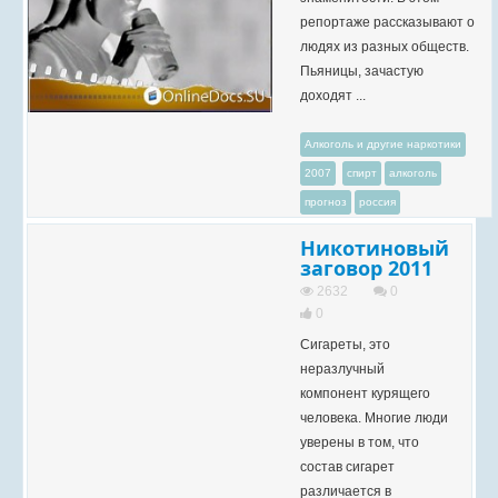
репортаже рассказывают о
людях из разных обществ.
Пьяницы, зачастую
доходят ...
Алкоголь и другие наркотики
2007
спирт
алкоголь
прогноз
россия
Никотиновый
заговор 2011
2632
0
0
Сигареты, это
неразлучный
компонент курящего
человека. Многие люди
уверены в том, что
состав сигарет
различается в