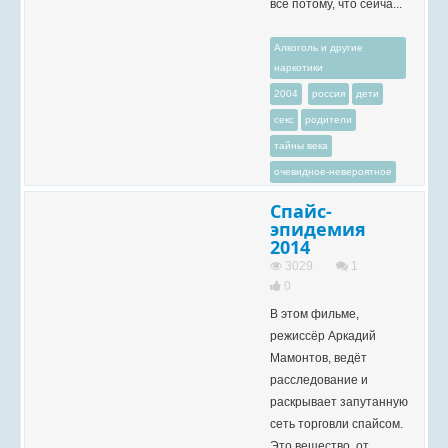
всё потому, что сейча...
Алкоголь и другие
наркотики
2004
россия
дети
секс
родители
тайны века
очевидное-невероятное
Спайс-
эпидемия
2014
3029
1
0
В этом фильме,
режиссёр Аркадий
Мамонтов, ведёт
расследование и
раскрывает запутанную
сеть торговли спайсом.
Это вещество, от