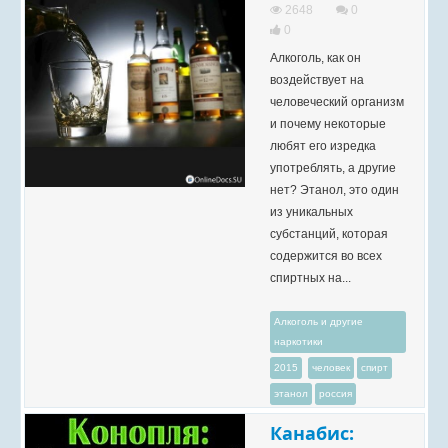
2648
0
0
Алкоголь, как он
воздействует на
человеческий организм
и почему некоторые
любят его изредка
употреблять, а другие
нет? Этанол, это один
из уникальных
субстанций, которая
содержится во всех
спиртных на...
Алкоголь и другие
наркотики
2015
человек
спирт
этанол
россия
Канабис: