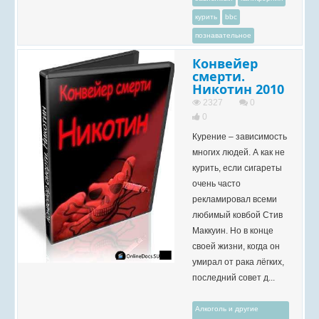
курить
bbc
познавательное
Конвейер
смерти.
Никотин 2010
2327
0
0
Курение – зависимость
многих людей. А как не
курить, если сигареты
очень часто
рекламировал всеми
любимый ковбой Стив
Маккуин. Но в конце
своей жизни, когда он
умирал от рака лёгких,
последний совет д...
Алкоголь и другие