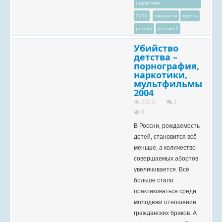
наркотики
2010
сигареты
курить
россия
россия 1
Убийство
детства –
порнография,
наркотики,
мультфильмы
2004
2313
1
0
В России, рождаемость
детей, становится всё
меньше, а количество
совершаемых абортов
увеличивается. Всё
больше стало
практиковаться среди
молодёжи отношение
гражданских браков. А