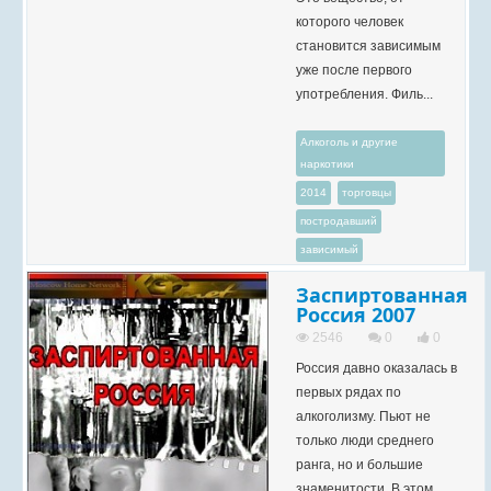
которого человек
становится зависимым
уже после первого
употребления. Филь...
Алкоголь и другие
наркотики
2014
торговцы
постродавший
зависимый
Заспиртованная
Россия 2007
2546
0
0
Россия давно оказалась в
первых рядах по
алкоголизму. Пьют не
только люди среднего
ранга, но и большие
знаменитости. В этом