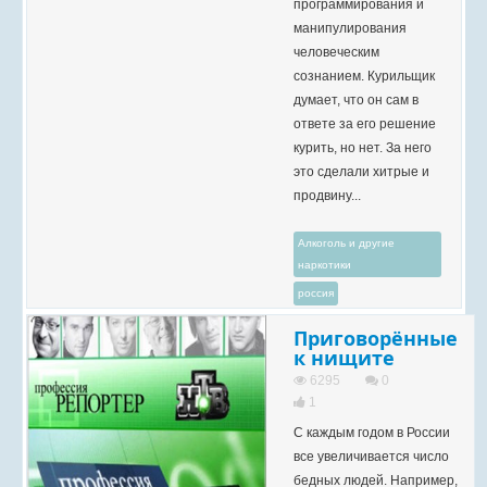
программирования и
манипулирования
человеческим
сознанием. Курильщик
думает, что он сам в
ответе за его решение
курить, но нет. За него
это сделали хитрые и
продвину...
Алкоголь и другие
наркотики
россия
Приговорённые
к нищите
6295
0
1
С каждым годом в России
все увеличивается число
бедных людей. Например,