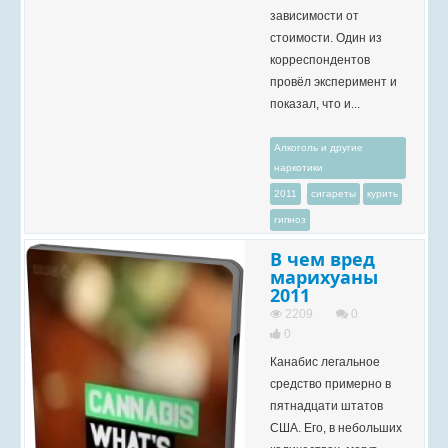
зависимости от
стоимости. Один из
корреспондентов
провёл эксперимент и
показал, что и...
Алкоголь и другие
наркотики
2011
сигареты
курить
гипноз
В чем вред
марихуаны
2011
2209
0
0
Канабис легальное
средство примерно в
пятнадцати штатов
США. Его, в небольших