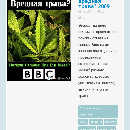
вредная
трава? 2009
3396
1
0
Эксперт данного
фильма отправляется в
поисках ответа на
вопрос: Вредна ли
конопля для людей? В
проведённом
эксперименте, на
мышей разного
возраста, которые
употребляли канабис,
выяснили, что эта
трава...
Алкоголь и другие
наркотики
2009
канабис
конопля
зависимый
калифорния