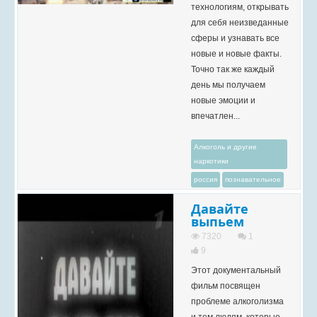
технологиям, открывать
для себя неизведанные
сферы и узнавать все
новые и новые факты.
Точно так же каждый
день мы получаем
новые эмоции и
впечатлен...
Алкоголь и другие
наркотики
россия
познавательное
Давайте
выпьем
7320
1
9
Этот документальный
фильм посвящен
проблеме алкоголизма