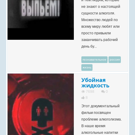
и тем людям, которые
не знают о настоящей
сущности алкоголя.
Множество людей по
всему миру любят или
просто привыкли
заканчивать рабочий
день бу...
познавательное
россия
жизнь
Убойная
жидкость
7698
0
8
Этот документальный
фильм посвящен
проблеме алкоголизма.
В наше время
алкогольные напитки