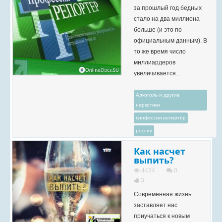
за прошлый год бедных
стало на два миллиона
больше (и это по
официальным данным). В
то же время число
миллиардеров
увеличивается...
Алкоголь и другие
наркотики
профессия репортёр
россия
Как насчет
выпить?
4434
0
3
Современная жизнь
заставляет нас
приучаться к новым