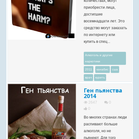
количествах, могут
приобрести лица,
достигшие
восемнадцати лет. Это
средство могут заказать
по интернету или
купить в спец...
Алкоголь и другие
наркотики
2011
канабис
сша
врач
курить
Ген пьянства
2014
2647
0
0
Во многих странах люди
распивают больше
алкоголя, но не
пьянеют. Для того