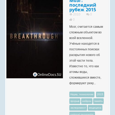
Мозг:
последний
рубеж 2015
2010
0
0
Мозг, считается самым
сложным объектом во
всей вселенной.
Учёные находятся в
постоянных поисках
раскрытия нового об
этой части тела.
Известно то, что как
атомы воды,
сложившиеся вместе,
формируют реку...
Наука, технологии
2015
прорыв
нейрон
память
эксперимент
медицина
national geographic