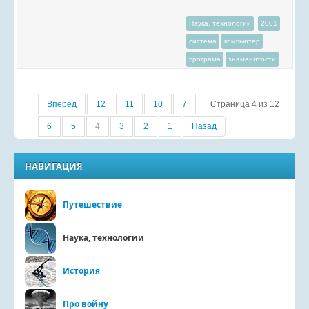
Наука, технологии
2001
система
компьютер
програма
знаменитости
Вперед
12
11
10
7
Страница 4 из 12
6
5
4
3
2
1
Назад
НАВИГАЦИЯ
Путешествие
Наука, технологии
История
Про войну