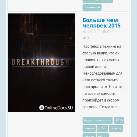
психология
Больше чем
человек 2015
1899
0
0
Прогресс в технике на
столько велик, что он
проник во всех слоях
нашей жизни.
Неисследованным для
него остался только
наш организм. Но и это,
по всей видимости,
произойдёт в скором
времени. Создатель ...
Наука, технологии
2015
прорыв
робот
техника
учёные
киборг