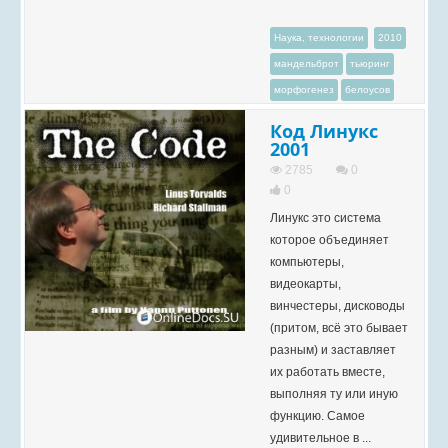
Наука, технологии
2010
мандельброт
тьюринг
морфогенез
белоусов
Код Линукс
2001
2785
0
0
Линукс это система
которое объединяет
компьютеры,
видеокарты,
винчестеры, дисководы
(притом, всё это бывает
разным) и заставляет
их работать вместе,
выполняя ту или иную
функцию. Самое
удивительное в ...