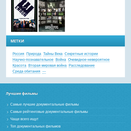
МЕТКИ
Россия
Природа
Тайны Века
Секретные истории
Научно-познавательное
Война
Очевидное-невероятное
Красота
Вторая мировая война
Расследование
Среда обитания
---
Лучшие фильмы
Самые лучшие документальные фильмы
Самые рейтинговые документальные фильмы
Чаще всего ищут
Топ документальных фильмов