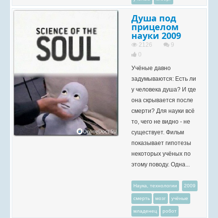
Душа под
прицелом
науки 2009
2126
9
0
Учёные давно
задумываются: Есть ли
у человека душа? И где
она скрывается после
смерти? Для науки всё
то, чего не видно - не
существует. Фильм
показывает гипотезы
некоторых учёных по
этому поводу. Одна...
Наука, технологии
2009
смерть
мозг
учёные
младенец
робот