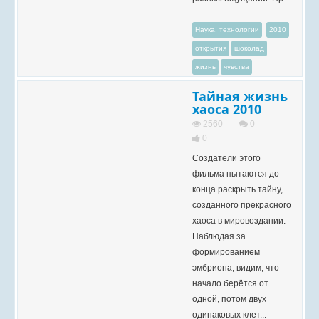
Наука, технологии
2010
открытия
шоколад
жизнь
чувства
Тайная жизнь
хаоса 2010
2560
0
0
Создатели этого
фильма пытаются до
конца раскрыть тайну,
созданного прекрасного
хаоса в мировоздании.
Наблюдая за
формированием
эмбриона, видим, что
начало берётся от
одной, потом двух
одинаковых клет...