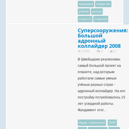
медицина
лекарства
учёные
россия
старость
открытия
Суперсооружения:
Большой
адронный
коллайдер 2008
2086
0
0
В Швейцарии реализован
самый большой проект на
планете, над которым
работали самые умные
учёные разных стран -
адронный коллайдер. На его
постройку потребовалось 15
лет усердной работы.
Фундамент этог...
Наука, технологии
2008