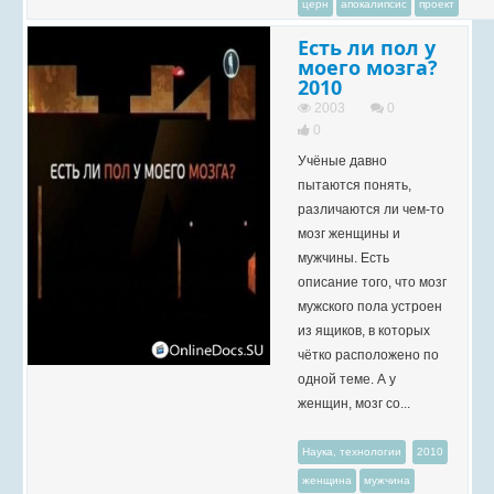
церн
апокалипсис
проект
Есть ли пол у
моего мозга?
2010
2003
0
0
Учёные давно
пытаются понять,
различаются ли чем-то
мозг женщины и
мужчины. Есть
описание того, что мозг
мужского пола устроен
из ящиков, в которых
чётко расположено по
одной теме. А у
женщин, мозг со...
Наука, технологии
2010
женщина
мужчина