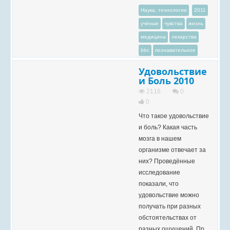
Наука, технологии
2011
учёные
чувства
жизнь
медицина
лекарства
bbc
познавательное
Удовольствие
и Боль 2010
2116
0
0
Что такое удовольствие
и боль? Какая часть
мозга в нашем
организме отвечает за
них? Проведённые
исследование
показали, что
удовольствие можно
получать при разных
обстоятельствах от
разных ощущений. Пр...