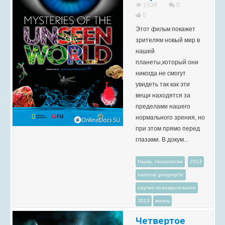
1534
0
0
Этот фильм покажет
зрителям новый мир в
нашей
планеты,который они
никогда не смогут
увидеть так как эти
вещи находятся за
пределами нашего
нормального зрения, но
при этом прямо перед
глазами. В докум...
Наука, технологии
2013
national geographic
научно-познавательное
2013
жизнь
Четвертое