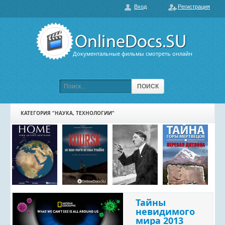
Вход
Регистрация
О нас
ГЛАВНАЯ
ПОПУЛЯРНЫЕ
Документальные фильмы смотреть онлайн
ОБСУЖДАЕМЫЕ
ПОДБОРКИ ФИЛЬМОВ
ПОИСК
ФИЛЬМЫ В HD
КАТЕГОРИЯ "НАУКА, ТЕХНОЛОГИИ"
КАРТА САЙТА
КОНТАКТЫ
Тайны
невидимого
мира 2013