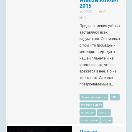
Новый ковчег
2015
2220
0
0
Предположения учёных
заставляют всех
задуматься. Они молвят
о том, что громадный
метеорит подходит к
нашей планете и не
исключено то, что он
врежется в неё. Но не
только это. Да и все
предполагаемые в...
Наука, технологии
2015
странное дело
метиорит
планета
апокалипсис
россия
Чужая