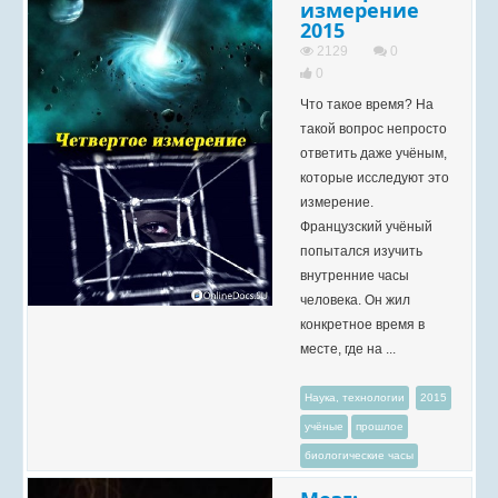
измерение
2015
2129
0
0
Что такое время? На
такой вопрос непросто
ответить даже учёным,
которые исследуют это
измерение.
Французский учёный
попытался изучить
внутренние часы
человека. Он жил
конкретное время в
месте, где на ...
Наука, технологии
2015
учёные
прошлое
биологические часы