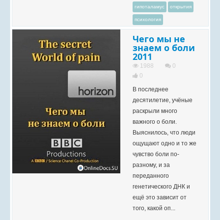
гипоталамус
открытия
психология
Чего мы не
знаем о боли
2011
1988
0
0
В последнее
десятилетие, учёные
раскрыли много
важного о боли.
Выяснилось, что люди
ощущают одно и то же
чувство боли по-
разному, и за
переданного
генетического ДНК и
ещё это зависит от
того, какой оп...