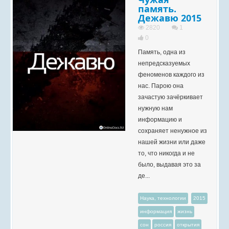
память.
Дежавю 2015
2820
1
0
Память, одна из
непредсказуемых
феноменов каждого из
нас. Парою она
зачастую зачёркивает
нужную нам
информацию и
сохраняет ненужное из
нашей жизни или даже
то, что никогда и не
было, выдавая это за
де...
Наука, технологии
2015
информация
жизнь
сон
россия
открытия