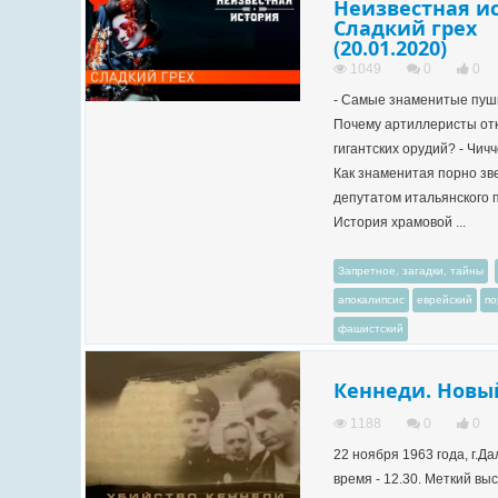
Неизвестная ис
Сладкий грех
(20.01.2020)
1049
0
0
- Самые знаменитые пушк
Почему артиллеристы отк
гигантских орудий? - Чичч
Как знаменитая порно зв
депутатом итальянского 
История храмовой ...
Запретное, загадки, тайны
апокалипсис
еврейский
по
фашистский
Кеннеди. Новы
1188
0
0
22 ноября 1963 года, г.Д
время - 12.30. Меткий вы