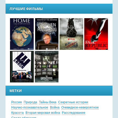
ЛУЧШИЕ ФИЛЬМЫ
МЕТКИ
Россия
Природа
Тайны Века
Секретные истории
Научно-познавательное
Война
Очевидное-невероятное
Красота
Вторая мировая война
Расследование