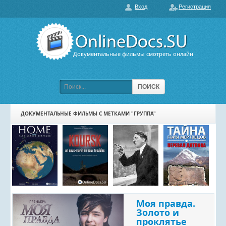
Вход
Регистрация
О нас
ГЛАВНАЯ
ПОПУЛЯРНЫЕ
Документальные фильмы смотреть онлайн
ОБСУЖДАЕМЫЕ
ПОДБОРКИ ФИЛЬМОВ
ПОИСК
ФИЛЬМЫ В HD
ДОКУМЕНТАЛЬНЫЕ ФИЛЬМЫ С МЕТКАМИ "ГРУППА"
КАРТА САЙТА
КОНТАКТЫ
Моя правда.
Золото и
проклятье