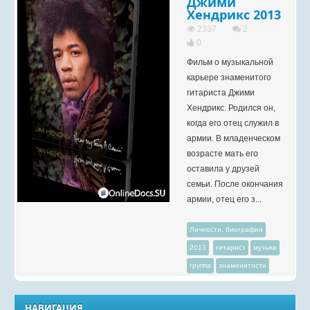
Джими
Хендрикс 2013
2337
2
0
Фильм о музыкальной
карьере знаменитого
гитариста Джими
Хендрикс. Родился он,
когда его отец служил в
армии. В младенческом
возрасте мать его
оставила у друзей
семьи. После окончания
армии, отец его з...
Личности, биографии
2013
гитарист
музыка
группа
знаменитости
НАВИГАЦИЯ