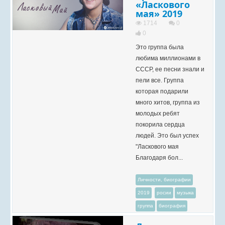
«Ласкового
мая» 2019
1714
0
0
Это группа была
любима миллионами в
СССР, ее песни знали и
пели все. Группа
которая подарили
много хитов, группа из
молодых ребят
покорила сердца
людей. Это был успех
"Ласкового мая
Благодаря бол...
Личности, биографии
2019
росии
музыка
группа
биография