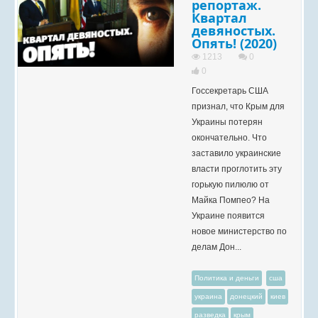
репортаж.
Квартал
девяностых.
Опять! (2020)
1213
0
0
Госсекретарь США
признал, что Крым для
Украины потерян
окончательно. Что
заставило украинские
власти проглотить эту
горькую пилюлю от
Майка Помпео? На
Украине появится
новое министерство по
делам Дон...
Политика и деньги
сша
украина
донецкий
киев
разведка
крым