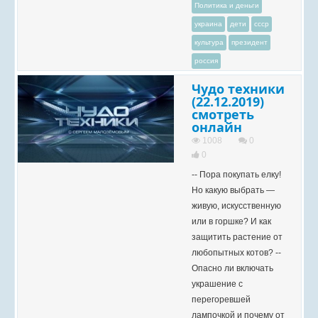
Политика и деньги
украина
дети
ссср
культура
президент
россия
Чудо техники
(22.12.2019)
смотреть
онлайн
1008
0
0
-- Пора покупать елку!
Но какую выбрать —
живую, искусственную
или в горшке? И как
защитить растение от
любопытных котов? --
Опасно ли включать
украшение с
перегоревшей
лампочкой и почему от