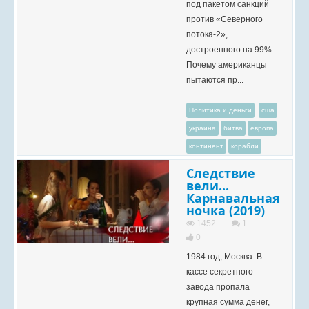
под пакетом санкций
против «Северного
потока-2»,
достроенного на 99%.
Почему американцы
пытаются пр...
Политика и деньги
сша
украина
битва
европа
континент
корабли
Следствие
вели...
Карнавальная
ночка (2019)
1452
1
0
1984 год, Москва. В
кассе секретного
завода пропала
крупная сумма денег,