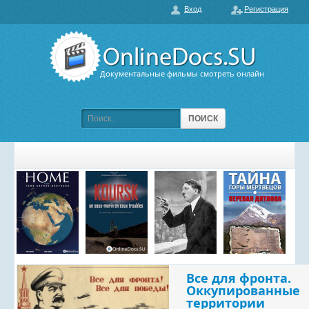
Вход
Регистрация
О нас
ГЛАВНАЯ
ПОПУЛЯРНЫЕ
Документальные фильмы смотреть онлайн
ОБСУЖДАЕМЫЕ
ПОДБОРКИ ФИЛЬМОВ
ПОИСК
ФИЛЬМЫ В HD
КАРТА САЙТА
КОНТАКТЫ
Все для фронта.
Оккупированные
территории