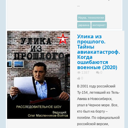
...
Наука, технологии
украина
интернет
Улика из
прошлого.
Тайны
авиакатастроф.
Когда
ошибаются
военные (2020)
1387
0
0
В 2001 году российский
Ту-154, летевший из Тель-
Авива в Новосибирск,
упал в Черное море. Все,
кто был на борту –
погибли. По официальной
российской версии,