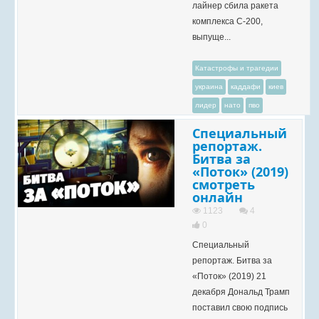
лайнер сбила ракета
комплекса С-200,
выпуще...
Катастрофы и трагедии
украина
каддафи
киев
лидер
нато
пво
Специальный
репортаж.
Битва за
«Поток» (2019)
смотреть
онлайн
1123
4
0
Специальный
репортаж. Битва за
«Поток» (2019) 21
декабря Дональд Трамп
поставил свою подпись