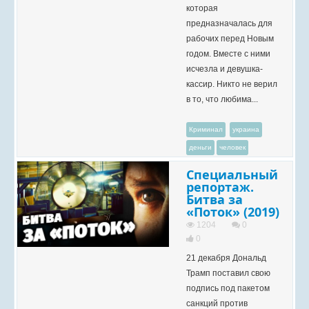
которая
предназначалась для
рабочих перед Новым
годом. Вместе с ними
исчезла и девушка-
кассир. Никто не верил
в то, что любима...
Криминал
украина
деньги
человек
Специальный
репортаж.
Битва за
«Поток» (2019)
1204
0
0
21 декабря Дональд
Трамп поставил свою
подпись под пакетом
санкций против