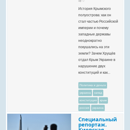
0
История Крымского
полуострова: как он
стал частью Российской
империи и почему
западные державы
неоднократно
покушались на эти
земли? Зачем Хрущёв
отдал Крым Украине в
нарушение двух
конституций и как...
Политика и деньги
украина
запад
конституция
крым
россия
украина
Специальный
репортаж.
Киевская