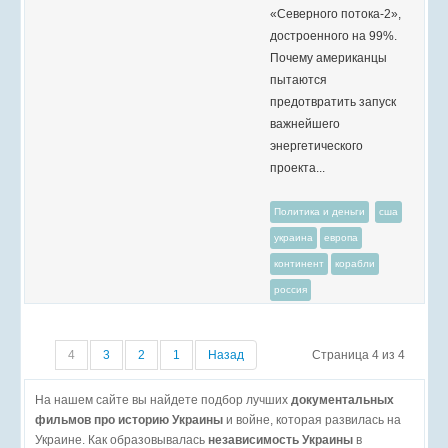
«Северного потока-2»,
достроенного на 99%.
Почему американцы
пытаются
предотвратить запуск
важнейшего
энергетического
проекта...
Политика и деньги
сша
украина
европа
континент
корабли
россия
4
3
2
1
Назад
Страница 4 из 4
На нашем сайте вы найдете подбор лучших
документальных
фильмов про историю Украины
и войне, которая развилась на
Украине. Как образовывалась
независимость Украины
в