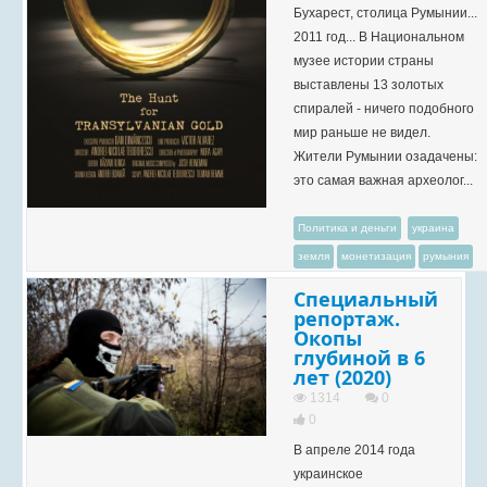
Бухарест, столица Румынии...
2011 год... В Национальном
музее истории страны
выставлены 13 золотых
спиралей - ничего подобного
мир раньше не видел.
Жители Румынии озадачены:
это самая важная археолог...
Политика и деньги
украина
земля
монетизация
румыния
Специальный
репортаж.
Окопы
глубиной в 6
лет (2020)
1314
0
0
В апреле 2014 года
украинское