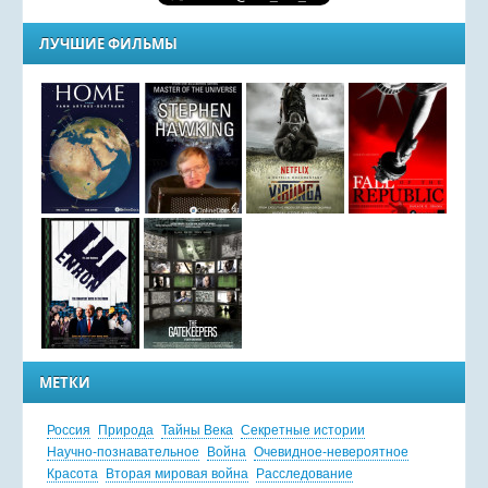
ЛУЧШИЕ ФИЛЬМЫ
МЕТКИ
Россия
Природа
Тайны Века
Секретные истории
Научно-познавательное
Война
Очевидное-невероятное
Красота
Вторая мировая война
Расследование