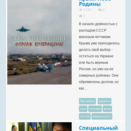
Родины
1195
0
0
В начале девяностых с
распадом СССР
военным летчикам
Крыма уже приходилось
делать свой выбор -
остаться на Украине
или быть верным
России, но уже на ее
северных рубежах. Они
обременены долгом, но
как ...
Про войну
украина
ссср
человек
крым
летчик
моральность
Специальный