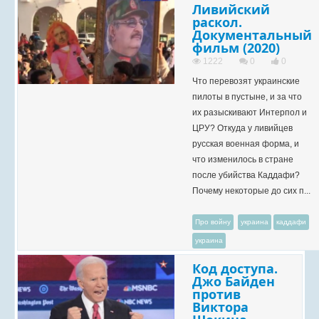
Ливийский
раскол.
Документальный
фильм (2020)
1222
0
0
Что перевозят украинские
пилоты в пустыне, и за что
их разыскивают Интерпол и
ЦРУ? Откуда у ливийцев
русская военная форма, и
что изменилось в стране
после убийства Каддафи?
Почему некоторые до сих п...
Про войну
украина
каддафи
украина
Код доступа.
Джо Байден
против
Виктора