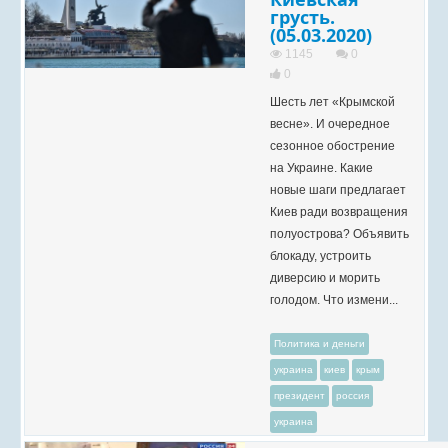
грусть.
(05.03.2020)
1145
0
0
Шесть лет «Крымской
весне». И очередное
сезонное обострение
на Украине. Какие
новые шаги предлагает
Киев ради возвращения
полуострова? Объявить
блокаду, устроить
диверсию и морить
голодом. Что измени...
Политика и деньги
украина
киев
крым
президент
россия
украина