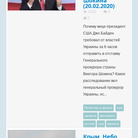
Шокина
(20.02.2020)
1292
0
0
Почему вице-президент
США Джо Байден
требовал от властей
Украины за 6 часов
отправить в отставку
Генерального
прокурора страны
Виктора Шокина? Какое
расследование вел
генеральный прокурор
Украины, ес...
Политика и деньги
сша
украина
президент
россия
сша
украина
Крым. Небо