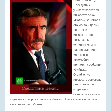
Рига, 1974-й год.
Преступник
убивает водителя
инкассаторской
«Волги», занимает
его место и целый
день возит
инкассаторов,
дожидаясь
удобного момента
для нападения. В
багажнике
автомобиля
прячется сообщник
убийцы…
Ограбление
инкассаторов около
рижского кафе
«Турайда»
становится самым
крупным в истории советской Латвии. Преступников ищет все
население республики.