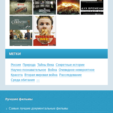
МЕТКИ
Россия
Природа
Тайны Века
Секретные истории
Научно-познавательное
Война
Очевидное-невероятное
Красота
Вторая мировая война
Расследование
Среда обитания
---
Лучшие фильмы
Самые лучшие документальные фильмы