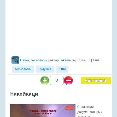
Наука, технологии
| Автор :
okama
,
| Тэги :
Вс, 29 Июн 14
технологии
будущее
США
0
Нет видео!
Накойкаци
Создатели
документальных