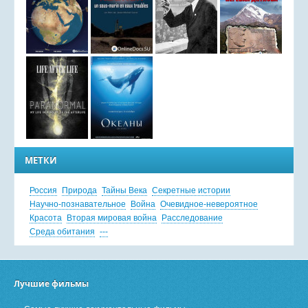
МЕТКИ
Россия
Природа
Тайны Века
Секретные истории
Научно-познавательное
Война
Очевидное-невероятное
Красота
Вторая мировая война
Расследование
Среда обитания
---
Лучшие фильмы