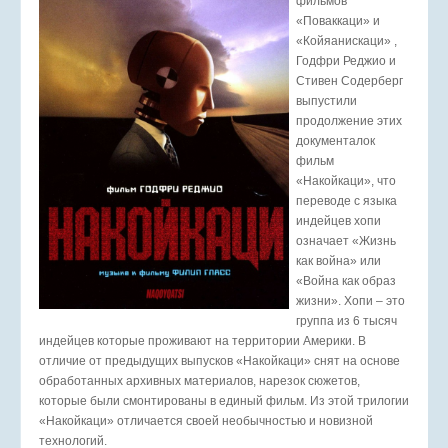
фильмов
«Поваккаци» и
«Койяанискаци» ,
Годфри Реджио и
Стивен Содерберг
выпустили
продолжение этих
документалок
фильм
«Накойкаци», что
переводе с языка
индейцев хопи
означает «Жизнь
как война» или
«Война как образ
жизни». Хопи – это
группа из 6 тысяч
индейцев которые проживают на территории Америки. В
отличие от предыдущих выпусков «Накойкаци» снят на основе
обработанных архивных материалов, нарезок сюжетов,
которые были смонтированы в единый фильм. Из этой трилогии
«Накойкаци» отличается своей необычностью и новизной
технологий.