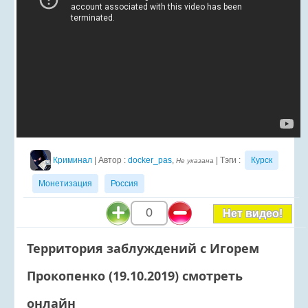
Криминал
| Автор :
docker_pas
,
| Тэги :
Курск
Не указана
Монетизация
Россия
0
Нет видео!
Территория заблуждений с Игорем
Прокопенко (19.10.2019) смотреть
онлайн