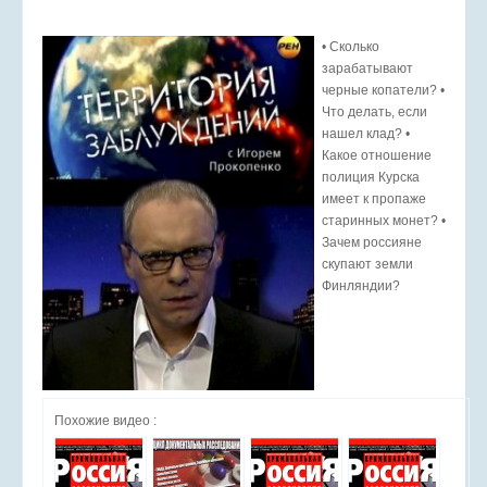
• Сколько
зарабатывают
черные копатели? •
Что делать, если
нашел клад? •
Какое отношение
полиция Курска
имеет к пропаже
старинных монет? •
Зачем россияне
скупают земли
Финляндии?
Похожие видео :