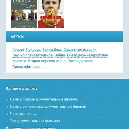
МЕТКИ
Россия
Природа
Тайны Века
Секретные истории
Научно-познавательное
Война
Очевидное-невероятное
Красота
Вторая мировая война
Расследование
Среда обитания
---
Лучшие фильмы
Самые лучшие документальные фильмы
Самые рейтинговые документальные фильмы
Чаще всего ищут
Топ документальных фильмов
Популярные документалки