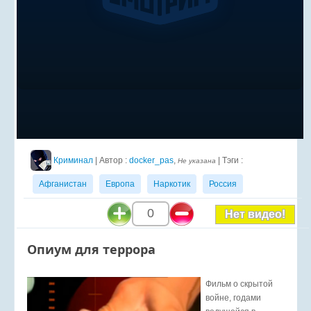
Криминал
| Автор :
docker_pas
,
| Тэги :
Не указана
Афганистан
Европа
Наркотик
Россия
0
Нет видео!
Опиум для террора
Фильм о скрытой
войне, годами