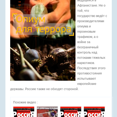
ведущейся в
Афганистане. Не о
той, что
государство ведёт с
производителями
опиума и
героиновым
трафиком, а о
войне за
безграничный
контроль над
потоками тяжелых
наркотиков.
Последствия этого
противостояния
испытывают
европейские
державы. Россию также не обходят стороной.
Похожие видео :