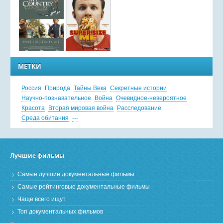
МЕТКИ
Россия
Природа
Тайны Века
Секретные истории
Научно-познавательное
Война
Очевидное-невероятное
Красота
Вторая мировая война
Расследование
Среда обитания
---
Лучшие фильмы
Самые лучшие документальные фильмы
Самые рейтинговые документальные фильмы
Чаще всего ищут
Топ документальных фильмов