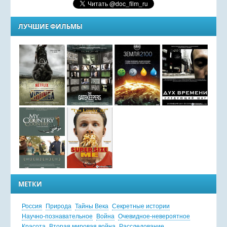
ЛУЧШИЕ ФИЛЬМЫ
МЕТКИ
Россия
Природа
Тайны Века
Секретные истории
Научно-познавательное
Война
Очевидное-невероятное
Красота
Вторая мировая война
Расследование