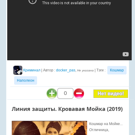
Криминал
| Автор :
docker_pas
,
| Тэги :
Кошмар
Не указана
Наполеон
0
Нет видео!
Линия защиты. Кровавая Мойка (2019)
Кошмар на Мойке...
Отличница,