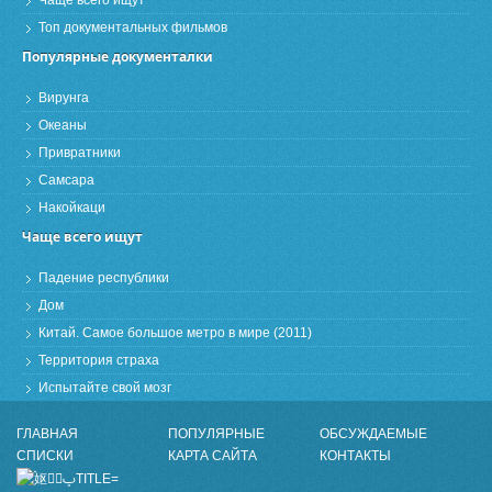
Чаще всего ищут
Топ документальных фильмов
Популярные документалки
Вирунга
Океаны
Привратники
Самсара
Накойкаци
Чаще всего ищут
Падение республики
Дом
Китай. Самое большое метро в мире (2011)
Территория страха
Испытайте свой мозг
ГЛАВНАЯ
ПОПУЛЯРНЫЕ
ОБСУЖДАЕМЫЕ
СПИСКИ
КАРТА САЙТА
КОНТАКТЫ