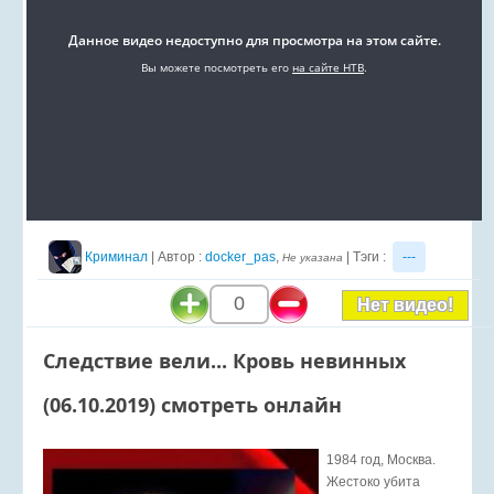
Криминал
| Автор :
docker_pas
,
| Тэги :
---
Не указана
0
Нет видео!
Следствие вели... Кровь невинных
(06.10.2019) смотреть онлайн
1984 год, Москва.
Жестоко убита