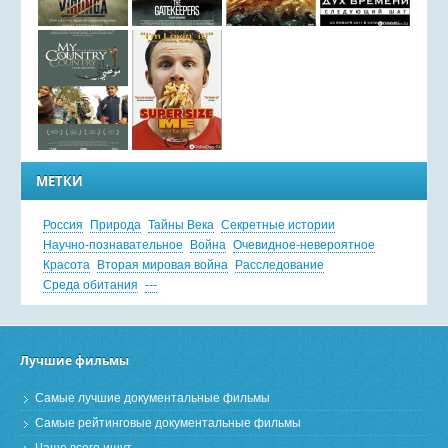
МЕТКИ
Россия
Природа
Тайны Века
Секретные истории
Научно-познавательное
Война
Очевидное-невероятное
Красота
Вторая мировая война
Расследование
Среда обитания
---
Лучшие фильмы
Самые лучшие документальные фильмы
Самые рейтинговые документальные фильмы