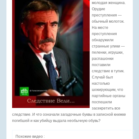
молодая женщина.
Орудие
преступления —
обычный молоток.
На месте
преступления
обнаружили
странные улики —
пеленки, игрушки,
распашонки
поставили
следствие в тупик.
Случай был
настолько
шокирующим, что
партийные органы
поспешили
засекретить все
следствие. И что означали загадочные буквы в записной книжке
погибшей и как убийцу выдала необычную обувь?
Похожие видео :