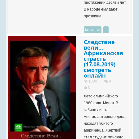
протяжении десяти лет.
В народе ему дают
прозвище:...
Криминал
---
Следствие
вели...
Африканская
страсть
(17.08.2019)
смотреть
онлайн
1000
0
0
Лето олимпийского
1980 года. Минск. В
кабине лифта
многоквартирного дома
находят убитого
африканца. Жертвой
стал студент минского