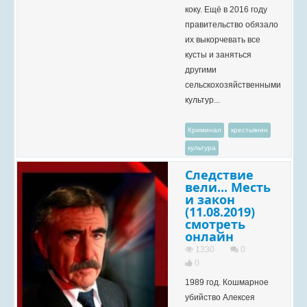
коку. Ещё в 2016 году
правительство обязало
их выкорчевать все
кусты и заняться
другими
сельскохозяйственными
культур...
Криминал
крестьянин
культура
Следствие
вели... Месть
и закон
(11.08.2019)
смотреть
онлайн
1330
0
0
1989 год. Кошмарное
убийство Алексея