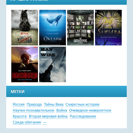
МЕТКИ
Россия
Природа
Тайны Века
Секретные истории
Научно-познавательное
Война
Очевидное-невероятное
Красота
Вторая мировая война
Расследование
Среда обитания
---