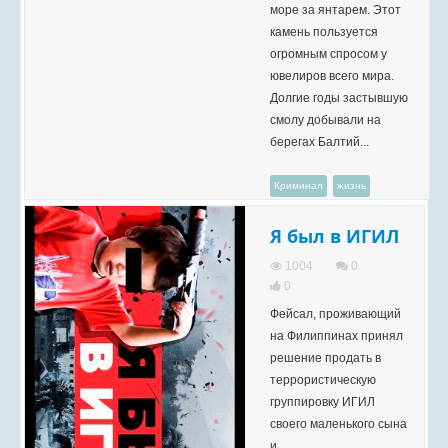
море за янтарем. Этот
камень пользуется
огромным спросом у
ювелиров всего мира.
Долгие годы застывшую
смолу добывали на
берегах Балтий...
Криминал
жизнь
Я был в ИГИЛ
1004
0
0
Фейсал, проживающий
на Филиппинах принял
решение продать в
террористическую
группировку ИГИЛ
своего маленького сына
и