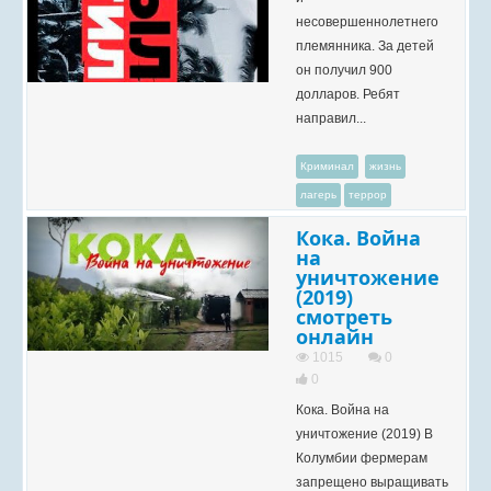
несовершеннолетнего
племянника. За детей
он получил 900
долларов. Ребят
направил...
Криминал
жизнь
лагерь
террор
Кока. Война
на
уничтожение
(2019)
смотреть
онлайн
1015
0
0
Кока. Война на
уничтожение (2019) В
Колумбии фермерам
запрещено выращивать