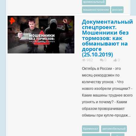
криминальный
машиностроение
россия
Документальный
спецпроект.
Мошенники без
тормозов: как
обманывают на
дороге
(25.10.2019)
982
0
0
Октябрь в России - это
месяц-рекордсмен по
количеству угонов. - Что
нового изобрели угонщики? -
Какие машины труднее всего
угонять и почему? - Каким
образом проворачивают
обманы при купле-продаж...
Криминал
автомобильный