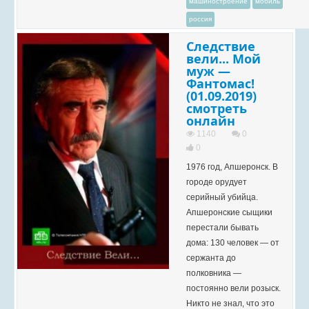
машиностроение
мобиль
россия
Следствие
вели... Мой
муж —
Фантомас!
(01.09.2019)
смотреть
онлайн
1140
0
0
1976 год, Апшеронск. В
городе орудует
серийный убийца.
Апшеронские сыщики
перестали бывать
дома: 130 человек — от
сержанта до
полковника —
постоянно вели розыск.
Никто не знал, что это