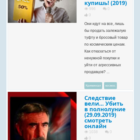
купишь! (2019)
996
0
0
Они идут на все, лишь
бы продать залежалую
туфту и бросовый товар
по космическим ценам.
Как отказаться от
ненужной покупки и
уйти от агрессивных
продавцов? ...
Криминал
космос
Следствие
вели... Убить
в полнолуние
(29.09.2019)
смотреть
онлайн
1038
0
0