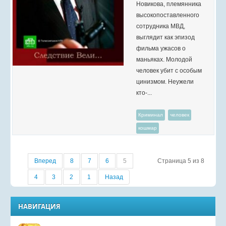
Новикова, племянника
высокопоставленного
сотрудника МВД,
выглядит как эпизод
фильма ужасов о
маньяках. Молодой
человек убит с особым
цинизмом. Неужели
кто-...
Криминал
человек
кошмар
Вперед
8
7
6
5
Страница 5 из 8
4
3
2
1
Назад
НАВИГАЦИЯ