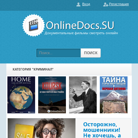
Вход
Регистрация
О нас
ГЛАВНАЯ
ПОПУЛЯРНЫЕ
Документальные фильмы смотреть онлайн
ОБСУЖДАЕМЫЕ
ПОДБОРКИ ФИЛЬМОВ
ПОИСК
ФИЛЬМЫ В HD
КАТЕГОРИЯ "КРИМИНАЛ"
КАРТА САЙТА
КОНТАКТЫ
Осторожно,
мошенники!
Не хочешь, а