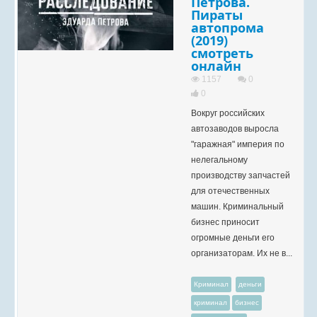
Петрова.
Пираты
автопрома
(2019)
смотреть
онлайн
1157
0
0
Вокруг российских
автозаводов выросла
"гаражная" империя по
нелегальному
производству запчастей
для отечественных
машин. Криминальный
бизнес приносит
огромные деньги его
организаторам. Их не в...
Криминал
деньги
криминал
бизнес