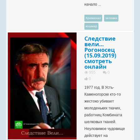
начало ...
Криминал
человек
кошмар
Следствие
вели...
Рогоносец
(15.09.2019)
смотреть
онлайн
955
0
0
1977 год. В Усть-
Каменогорске кто-то
жестоко убивает
молоденьких ткачих,
работниц Комбината
шелковых тканей.
Неуловимое чудовище
действует на