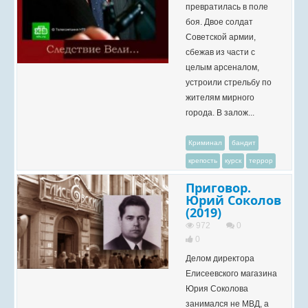
превратилась в поле
боя. Двое солдат
Советской армии,
сбежав из части с
целым арсеналом,
устроили стрельбу по
жителям мирного
города. В залож...
Криминал
бандит
крепость
курск
террор
Приговор.
Юрий Соколов
(2019)
972
0
0
Делом директора
Елисеевского магазина
Юрия Соколова
занимался не МВД, а