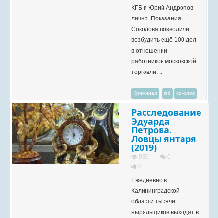
КГБ и Юрий Андропов
лично. Показания
Соколова позволили
возбудить ещё 100 дел
в отношении
работников московской
торговли. ...
Криминал
кгб
соколов
Расследование
Эдуарда
Петрова.
Ловцы янтаря
(2019)
930
0
0
Ежедневно в
Калининградской
области тысячи
ныряльщиков выходят в