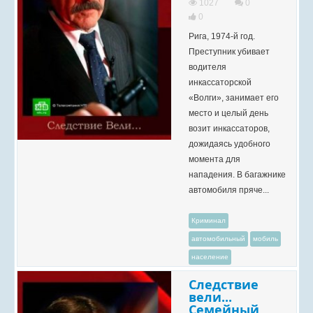
1027
0
0
Рига, 1974-й год.
Преступник убивает
водителя
инкассаторской
«Волги», занимает его
место и целый день
возит инкассаторов,
дожидаясь удобного
момента для
нападения. В багажнике
автомобиля пряче...
Криминал
автомобильный
мобиль
население
Следствие
вели...
Семейный