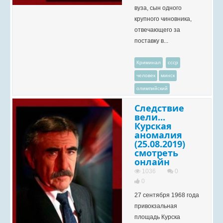
вуза, сын одного
крупного чиновника,
отвечающего за
поставку в...
Криминал
ссср
человек
минск
олимпийский
Следствие
вели...
Курская
аномалия
(25.08.2019)
смотреть
онлайн
1036
0
0
27 сентября 1968 года
привокзальная
площадь Курска