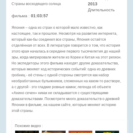
2013
Длительность
фильма :
01:03:57
Япония – одна из стран о которой мало известно, как
настоящее, так и прошлое. Несмотря на развитие интернета,
который как-бы соединил все страны, Япония остаётся
отделённая от всех. В литературе говорится о том, что история
этого края началась в середине первого тысячелетия до нашей
эры, когда мигрировали жители из Кореи и Китая на этот регион.
Но экспедиторы этого фильма находят другие доказательства,
которые меняют ход исторических событий: одна из древних
гробниц - её стены с одной стороны смотрятся как набор
необработанных булыжников, сложенных на каком-то растворе,
а с другой - это гладкие ровные камни; легенда об объекте
«Анино сечен» никак не складывается с существующими
доказательствами. Посмотрите много доказательств о древней
Японии в фильме, на нашем сайте, которые меняют историю
этой страны.
Похожие видео :