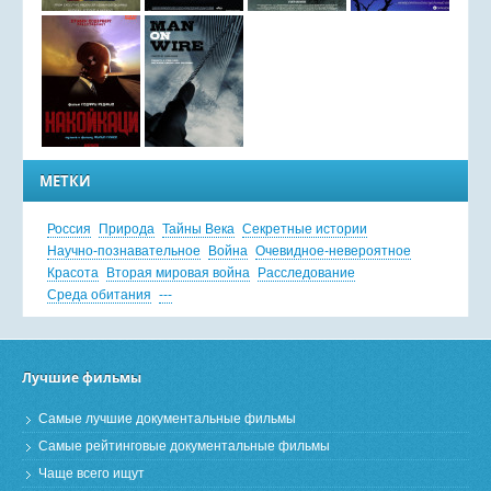
МЕТКИ
Россия
Природа
Тайны Века
Секретные истории
Научно-познавательное
Война
Очевидное-невероятное
Красота
Вторая мировая война
Расследование
Среда обитания
---
Лучшие фильмы
Самые лучшие документальные фильмы
Самые рейтинговые документальные фильмы
Чаще всего ищут