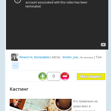
Личности, биографии
| Автор :
docker_pas
,
| Тэги :
Не указана
---
0
Нет видео!
Кастинг
Кто буквально на
руках внес в