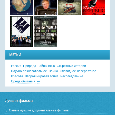
МЕТКИ
Россия
Природа
Тайны Века
Секретные истории
Научно-познавательное
Война
Очевидное-невероятное
Красота
Вторая мировая война
Расследование
Среда обитания
---
Лучшие фильмы
Самые лучшие документальные фильмы