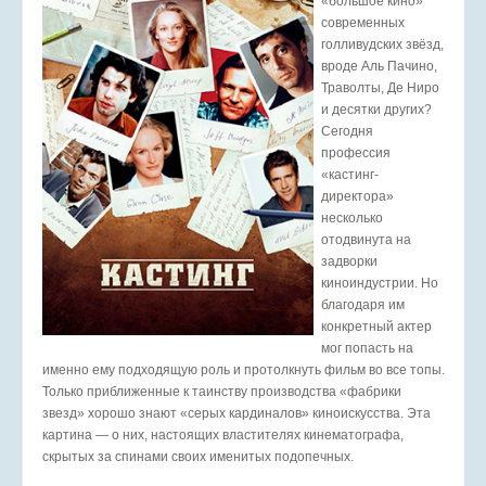
«большое кино»
современных
голливудских звёзд,
вроде Аль Пачино,
Траволты, Де Ниро
и десятки других?
Сегодня
профессия
«кастинг-
директора»
несколько
отодвинута на
задворки
киноиндустрии. Но
благодаря им
конкретный актер
мог попасть на
именно ему подходящую роль и протолкнуть фильм во все топы.
Только приближенные к таинству производства «фабрики
звезд» хорошо знают «серых кардиналов» киноискусства. Эта
картина — о них, настоящих властителях кинематографа,
скрытых за спинами своих именитых подопечных.