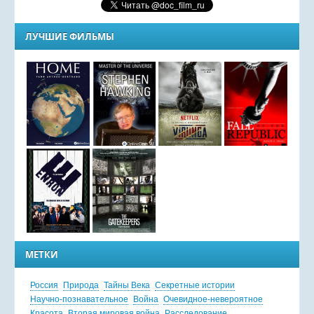
ЛУЧШИЕ ФИЛЬМЫ
МЕТКИ
Россия
Природа
Тайны Века
Секретные истории
Научно-познавательное
Война
Очевидное-невероятное
Красота
Вторая мировая война
Расследование