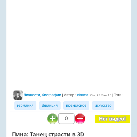
Личности, биографии
| Автор :
okama
,
| Тэги :
Пт, 23 Янв 15
германия
франция
прекрасное
искусство
0
Нет видео!
Пина: Танец страсти в 3D