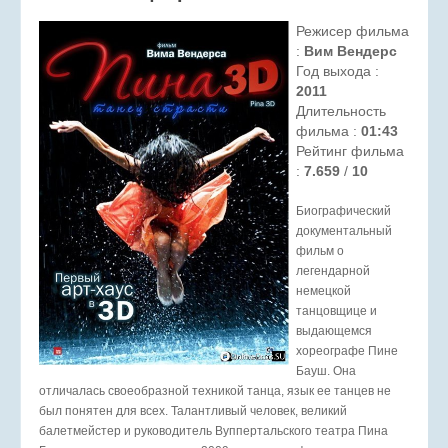
Режисер фильма
:
Вим Вендерс
Год выхода :
2011
Длительность
фильма :
01:43
Рейтинг фильма
:
7.659
/
10
Биографический
документальный
фильм о
легендарной
немецкой
танцовщице и
выдающемся
хореографе Пине
Бауш. Она
отличалась своеобразной техникой танца, язык ее танцев не
был понятен для всех. Талантливый человек, великий
балетмейстер и руководитель Вуппертальского театра Пина