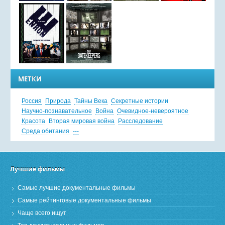
МЕТКИ
Россия
Природа
Тайны Века
Секретные истории
Научно-познавательное
Война
Очевидное-невероятное
Красота
Вторая мировая война
Расследование
Среда обитания
---
Лучшие фильмы
Самые лучшие документальные фильмы
Самые рейтинговые документальные фильмы
Чаще всего ищут