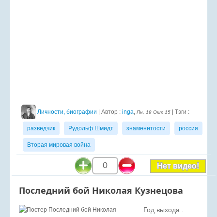
Личности, биографии
| Автор :
inga
,
| Тэги :
Пн, 19 Окт 15
разведчик
Рудольф Шмидт
знаменитости
россия
Вторая мировая война
0
Нет видео!
Последний бой Николая Кузнецова
Год выхода :