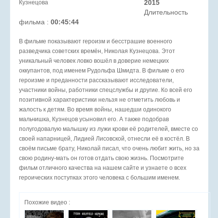
2015
Длительность
фильма :
00:45:44
В фильме показывают героизм и бесстрашие военного
разведчика советских времён, Николая Кузнецова. Этот
уникальный человек ловко вошёл в доверие немецких
оккупантов, под именем Рудольфа Шмидта. В фильме о его
героизме и преданности рассказывают исследователи,
участники войны, работники спецслужбы и другие. Ко всей его
позитивной характеристики нельзя не отметить любовь и
жалость к детям. Во время войны, нашедши одинокого
мальчишка, Кузнецов усыновил его. А также подобрав
полугодовалую малышку из лужи крови её родителей, вместе со
своей напарницей, Лидией Лисовской, отнесли её в костёл. В
своём письме брату, Николай писал, что очень любит жить, но за
свою родину-мать он готов отдать свою жизнь. Посмотрите
фильм отличного качества на нашем сайте и узнаете о всех
героических поступках этого человека с большим именем.
Похожие видео :