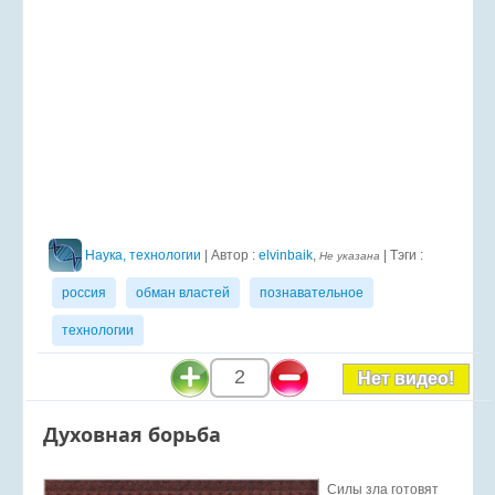
Наука, технологии
| Автор :
elvinbaik
,
| Тэги :
Не указана
россия
обман властей
познавательное
технологии
2
Нет видео!
Духовная борьба
Силы зла готовят