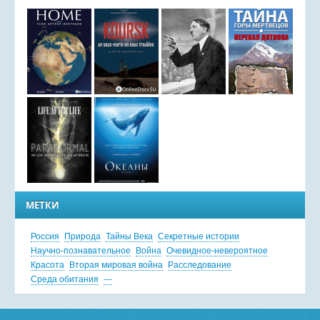
МЕТКИ
Россия
Природа
Тайны Века
Секретные истории
Научно-познавательное
Война
Очевидное-невероятное
Красота
Вторая мировая война
Расследование
Среда обитания
---