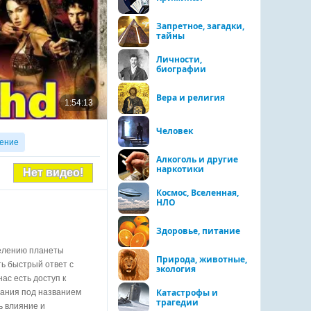
Запретное, загадки,
тайны
Личности,
биографии
Вера и религия
Человек
ение
Алкоголь и другие
наркотики
Нет видео!
Космос, Вселенная,
НЛО
Здоровье, питание
селению планеты
Природа, животные,
ь быстрый ответ с
экология
ас есть доступ к
Катастрофы и
пания под названием
трагедии
ь влияние и