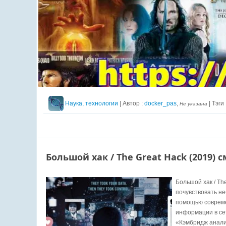
Наука, технологии
| Автор :
docker_pas
,
| Тэги 
Не указана
Большой хак / The Great Hack (2019) 
Большой хак / T
почувствовать н
помощью современ
информации в сет
«Кэмбридж анали