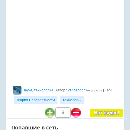
Наука, технологии
| Автор :
vencendor
,
| Тэги :
Не указана
Теория Невероятности
технологии
8
Нет видео!
Попавшие в сеть