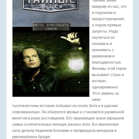
Тайные Знаки
каждому из нас, это
и подсказки и
предостережения,
а порою прямые
запреты. Надо
научиться их
понимать и
принимать с
уважением и
благодарностью.
Фильмы этой серии
вызывают страх и
интерес
одновременно.
Этот камень за
свою
тысячелетнюю историю побывал на полях битв и в царских
сокровищницах. Он обагрялся кровью и становился разменной
монетов в руках ростовщиков. Его сверкающие грани украшали
самых ослепительных женщин разных эпох. Его магическая
сила делала бедняков богачами и превращала монархов в
умолишённых бродяг.