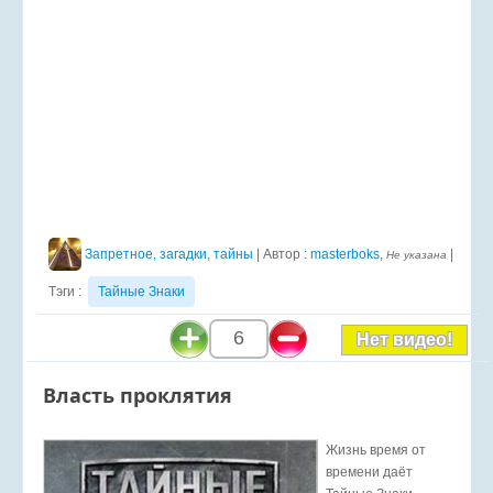
Запретное, загадки, тайны
| Автор :
masterboks
,
|
Не указана
Тэги :
Тайные Знаки
6
Нет видео!
Власть проклятия
Жизнь время от
времени даёт