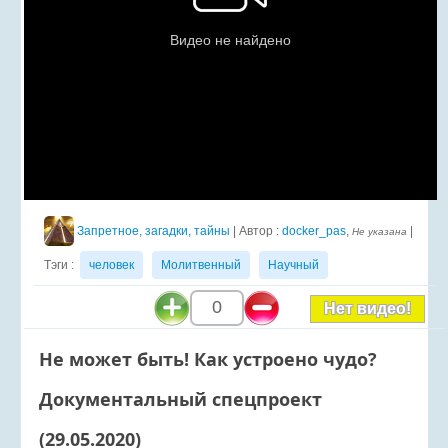
Запретное, загадки, тайны
| Автор :
docker_pas
,
|
Не указана
Тэги :
человек
Молитвенный
Научный
0
Нет видео!
Не может быть! Как устроено чудо?
Документальный спецпроект
(29.05.2020)