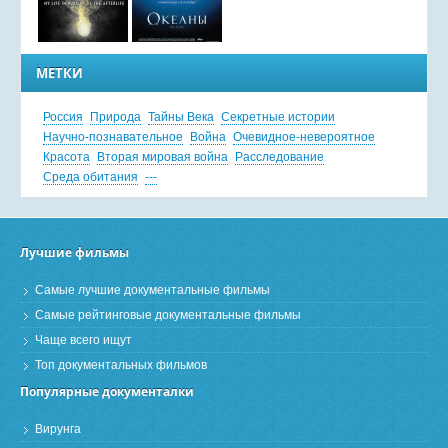
МЕТКИ
Россия
Природа
Тайны Века
Секретные истории
Научно-познавательное
Война
Очевидное-невероятное
Красота
Вторая мировая война
Расследование
Среда обитания
---
Лучшие фильмы
Самые лучшие документальные фильмы
Самые рейтинговые документальные фильмы
Чаще всего ищут
Топ документальных фильмов
Популярные документалки
Вирунга