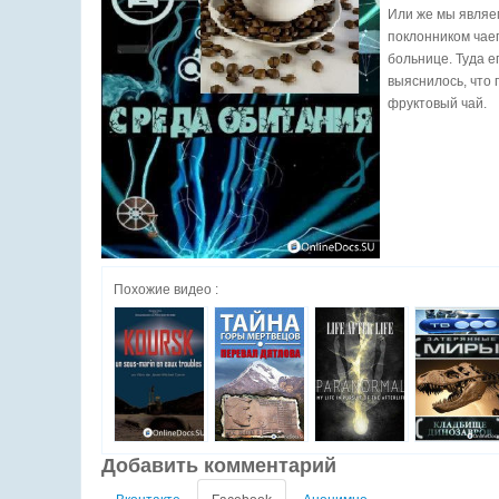
Или же мы являе
поклонником чаеп
больнице. Туда е
выяснилось, что 
фруктовый чай.
Похожие видео :
Добавить комментарий