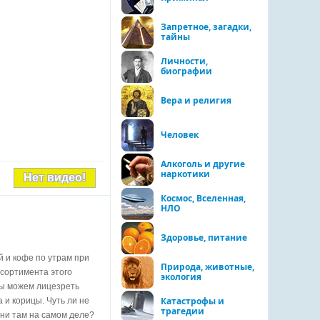
Запретное, загадки,
тайны
Личности,
биографии
Вера и религия
Человек
Алкоголь и другие
наркотики
Нет видео!
Космос, Вселенная,
НЛО
Здоровье, питание
 и кофе по утрам при
Природа, животные,
ссортимента этого
экология
мы можем лицезреть
Катастрофы и
 и корицы. Чуть ли не
трагедии
они там на самом деле?