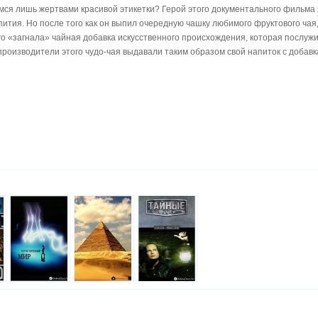
мся лишь жертвами красивой этикетки? Герой этого документального фильма
ития. Но после того как он выпил очередную чашку любимого фруктового чая,
го «загнала» чайная добавка искусственного происхождения, которая послуж
производители этого чудо-чая выдавали таким образом свой напиток с добав