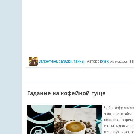
Запретное, загадки, тайны
| Автор :
fomik
,
| Тэ
Не указана
Гадание на кофейной гуще
Чай и кофе явля
завтраке, в обед
напитка, наприме
сотни видов черн
все фрукты, кото