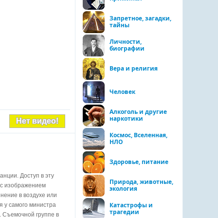
Запретное, загадки,
тайны
Личности,
биографии
Вера и религия
Человек
Алкоголь и другие
наркотики
Нет видео!
Космос, Вселенная,
НЛО
Здоровье, питание
нции. Доступ в эту
Природа, животные,
в с изображением
экология
нение в воздухе или
Катастрофы и
я у самого министра
трагедии
. Съемочной группе в