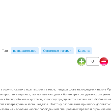
| Тэги :
познавательное
Секретные истории
Красота
4
0
в одну из самых закрытых мест в мире, пещера Шове находящееся на юге Фра
я простых смертных, так как там находится более трех сот древних рисунко
тся бесподобным искусством, которому тридцать три тысячи лет. Любое изме
дит к повреждению этого шедевра. Поэтому разрешение пришлось добиватьс
 всего на несколько часов с соблюдением специальных правил и ограничений