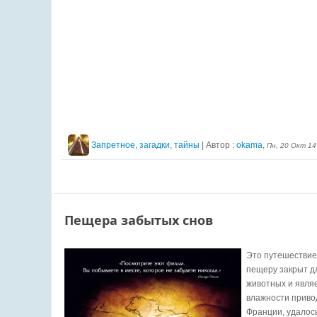
Запретное, загадки, тайны
| Автор :
okama
,
Пн, 20 Окт 1
Пещера забытых снов
Это путешествие 
пещеру закрыт дл
животных и являе
влажности приво
Франции, удалось