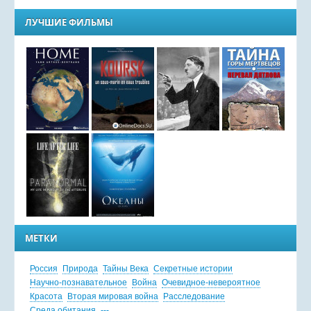
ЛУЧШИЕ ФИЛЬМЫ
МЕТКИ
Россия
Природа
Тайны Века
Секретные истории
Научно-познавательное
Война
Очевидное-невероятное
Красота
Вторая мировая война
Расследование
Среда обитания
---