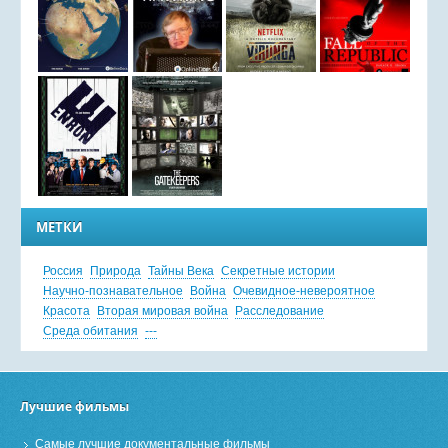
МЕТКИ
Россия
Природа
Тайны Века
Секретные истории
Научно-познавательное
Война
Очевидное-невероятное
Красота
Вторая мировая война
Расследование
Среда обитания
---
Лучшие фильмы
Самые лучшие документальные фильмы