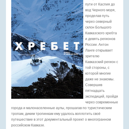
пути от Каспия до
вод Черного моря,
проделав путь
через северный
склон Большого
Кавказского хребта
и девять регионов
России. Антон
Ланге открывает
зрителю
Кавказский регион с
той стороны, с
которой многие
даже не знакомы.
Совершив
пятнадцать
экспедиций, пройдя
через современные
города и малонаселенные аулы, прошагав по туристическим
тропам, диким тропинкам ему удалось воплотить своё
путешествие в этот документальный проект о многогранном
российском Кавказе.