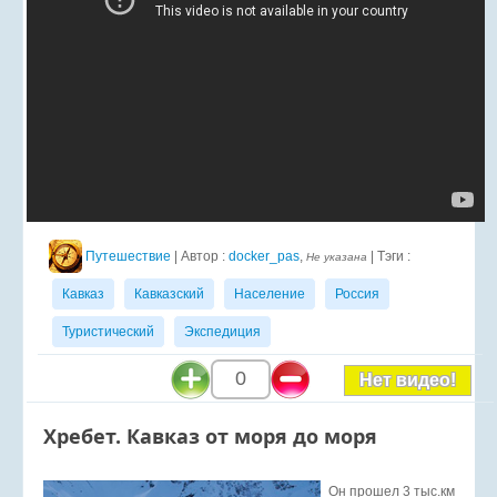
Путешествие
| Автор :
docker_pas
,
| Тэги :
Не указана
Кавказ
Кавказский
Население
Россия
Туристический
Экспедиция
0
Нет видео!
Хребет. Кавказ от моря до моря
Он прошел 3 тыс.км