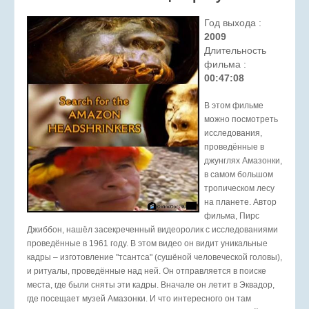
Год выхода :
2009
Длительность
фильма :
00:47:08
В этом фильме
можно посмотреть
исследования,
проведённые в
джунглях Амазонки,
в самом большом
тропическом лесу
на планете. Автор
фильма, Пирс
Джиббон, нашёл засекреченный видеоролик с исследованиями
проведённые в 1961 году. В этом видео он видит уникальные
кадры – изготовление "тсантса" (сушёной человеческой головы),
и ритуалы, проведённые над ней. Он отправляется в поиске
места, где были сняты эти кадры. Вначале он летит в Эквадор,
где посещает музей Амазонки. И что интересного он там