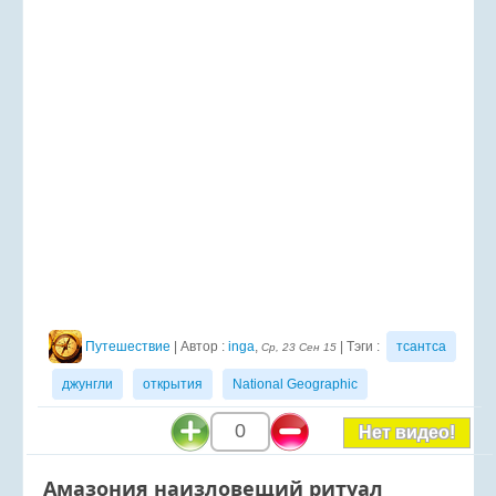
Путешествие
| Автор :
inga
,
| Тэги :
тсантса
Ср, 23 Сен 15
джунгли
открытия
National Geographic
0
Нет видео!
Амазония наизловещий ритуал