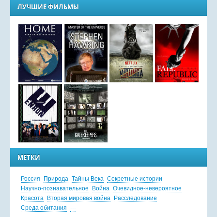
ЛУЧШИЕ ФИЛЬМЫ
МЕТКИ
Россия
Природа
Тайны Века
Секретные истории
Научно-познавательное
Война
Очевидное-невероятное
Красота
Вторая мировая война
Расследование
Среда обитания
---