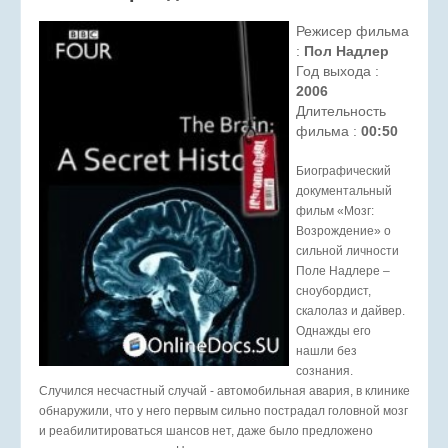
Режисер фильма
:
Пол Надлер
Год выхода :
2006
Длительность
фильма :
00:50
Биографический
документальный
фильм «Мозг:
Возрождение» о
сильной личности
Поле Надлере –
сноубордист,
скалолаз и дайвер.
Однажды его
нашли без
сознания.
Случился несчастный случай - автомобильная авария, в клинике
обнаружили, что у него первым сильно пострадал головной мозг
и реабилитироваться шансов нет, даже было предложено