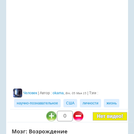
Человек
| Автор :
okama
,
| Тэги :
Вт, 05 Мая 15
научно-познавательное
США
личности
жизнь
0
Нет видео!
Мозг: Возрождение