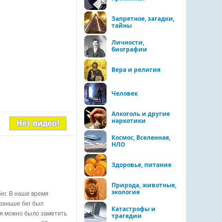
Запретное, загадки,
тайны
Личности,
биографии
Вера и религия
Человек
Алкоголь и другие
наркотики
Нет видео!
Космос, Вселенная,
НЛО
Здоровье, питание
Природа, животные,
экология
ег. В наше время
раньше бег был
Катастрофы и
мя можно было заметить
трагедии