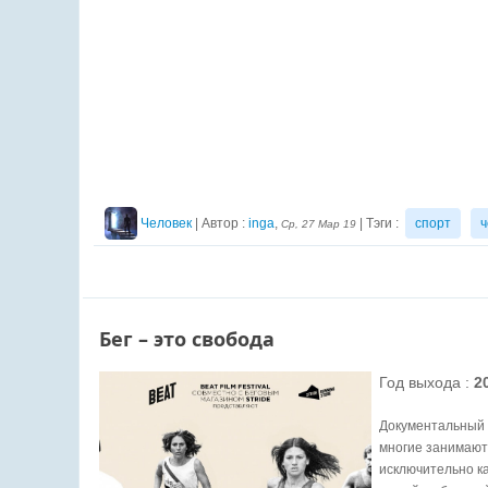
Человек
| Автор :
inga
,
| Тэги :
спорт
ч
Ср, 27 Мар 19
Бег – это свобода
Год выхода :
2
Документальный ф
многие занимают
исключительно ка