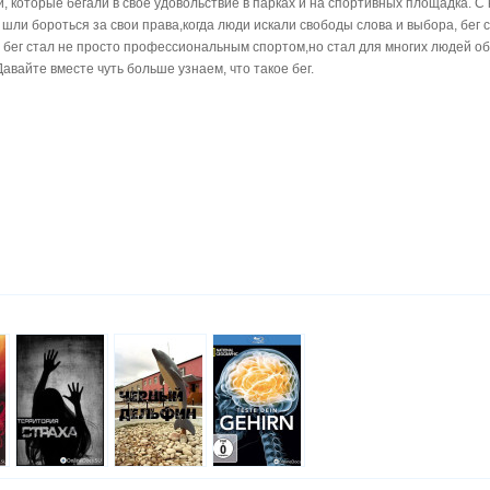
 которые бегали в свое удовольствие в парках и на спортивных площадка. С
и шли бороться за свои права,когда люди искали свободы слова и выбора, бег
 бег стал не просто профессиональным спортом,но стал для многих людей об
авайте вместе чуть больше узнаем, что такое бег.