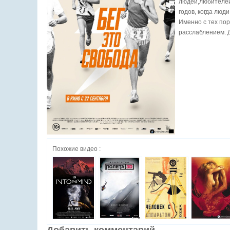
людей,любителей,
годов, когда люд
Именно с тех пор
расслаблением. Д
Похожие видео :