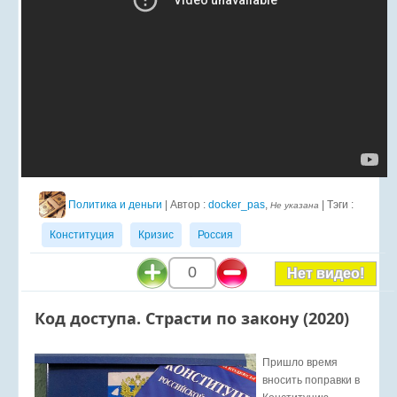
Политика и деньги
| Автор :
docker_pas
,
| Тэги :
Не указана
Конституция
Кризис
Россия
0
Нет видео!
Код доступа. Страсти по закону (2020)
Пришло время
вносить поправки в