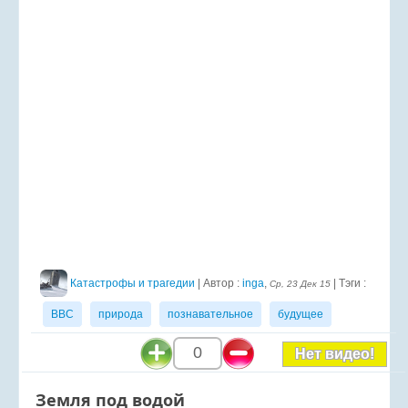
Катастрофы и трагедии
| Автор :
inga
,
| Тэги :
Ср, 23 Дек 15
BBC
природа
познавательное
будущее
0
Нет видео!
Земля под водой