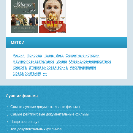
МЕТКИ
Россия
Природа
Тайны Века
Секретные истории
Научно-познавательное
Война
Очевидное-невероятное
Красота
Вторая мировая война
Расследование
Среда обитания
---
Лучшие фильмы
Самые лучшие документальные фильмы
Самые рейтинговые документальные фильмы
Чаще всего ищут
Топ документальных фильмов