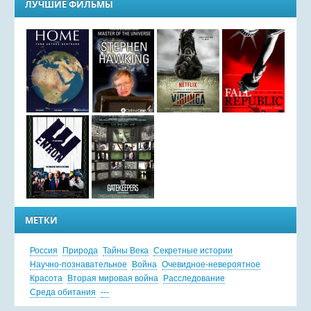
ЛУЧШИЕ ФИЛЬМЫ
МЕТКИ
Россия
Природа
Тайны Века
Секретные истории
Научно-познавательное
Война
Очевидное-невероятное
Красота
Вторая мировая война
Расследование
Среда обитания
---