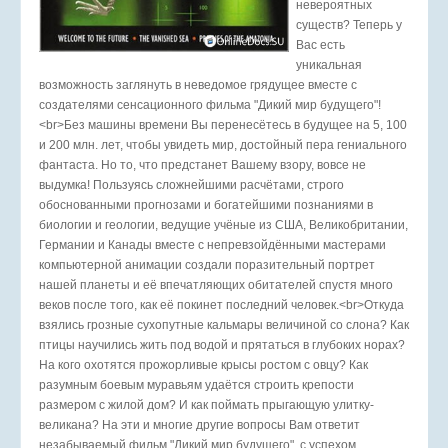
невероятных
существ? Теперь у
Вас есть
уникальная
возможность заглянуть в неведомое грядущее вместе с
создателями сенсационного фильма "Дикий мир будущего"!
<br>Без машины времени Вы перенесётесь в будущее на 5, 100
и 200 млн. лет, чтобы увидеть мир, достойный пера гениального
фантаста. Но то, что предстанет Вашему взору, вовсе не
выдумка! Пользуясь сложнейшими расчётами, строго
обоснованными прогнозами и богатейшими познаниями в
биологии и геологии, ведущие учёные из США, Великобритании,
Германии и Канады вместе с непревзойдёнными мастерами
компьютерной анимации создали поразительный портрет
нашей планеты и её впечатляющих обитателей спустя много
веков после того, как её покинет последний человек.<br>Откуда
взялись грозные сухопутные кальмары величиной со слона? Как
птицы научились жить под водой и прятаться в глубоких норах?
На кого охотятся прожорливые крысы ростом с овцу? Как
разумным боевым муравьям удаётся строить крепости
размером с жилой дом? И как поймать прыгающую улитку-
великана? На эти и многие другие вопросы Вам ответит
незабываемый фильм "Дикий мир будущего", с успехом