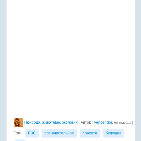
Природа, животные, экология
| Автор :
vencendor
,
|
Не указана
Тэги :
BBC
познавательное
Красота
будущее