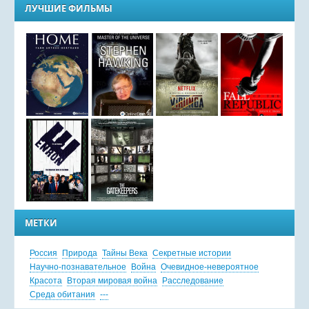
ЛУЧШИЕ ФИЛЬМЫ
МЕТКИ
Россия
Природа
Тайны Века
Секретные истории
Научно-познавательное
Война
Очевидное-невероятное
Красота
Вторая мировая война
Расследование
Среда обитания
---