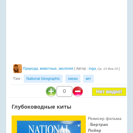
Природа, животные, экология
| Автор :
inga
,
|
Ср, 13 Фев 19
Тэги :
National Geographic
океан
кит
0
Нет видео!
Глубоководные киты
Режисер фильма
:
Бертран
Лойер