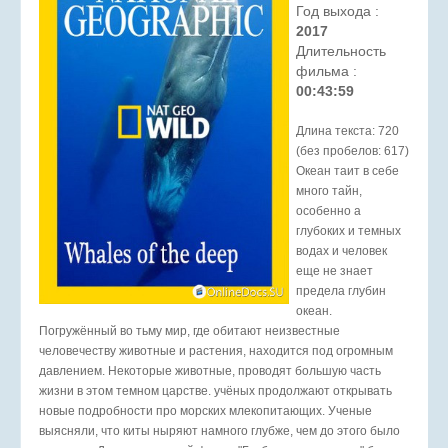
Год выхода :
2017
Длительность
фильма :
00:43:59
Длина текста: 720
(без пробелов: 617)
Океан таит в себе
много тайн,
особенно а
глубоких и темных
водах и человек
еще не знает
предела глубин
океан.
Погружённый во тьму мир, где обитают неизвестные
человечеству животные и растения, находится под огромным
давлением. Некоторые животные, проводят большую часть
жизни в этом темном царстве. учёных продолжают открывать
новые подробности про морских млекопитающих. Ученые
выясняли, что киты ныряют намного глубже, чем до этого было