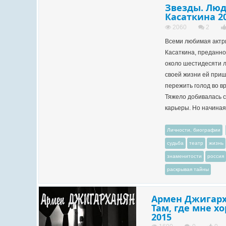
Звезды. Лю
Касаткина 2
2060
2
Всеми любимая акт
Касаткина, преданн
около шестидесяти ле
своей жизни ей при
пережить голод во в
Тяжело добивалась 
карьеры. Но начиная 
Личности, биографии
судьба
театр
жизнь
знаменитости
россия
раскрывая тайны
Армен Джигарх
Там, где мне х
2015