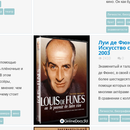
кино. Он как бу.
ёр
театр
Личности, био
брат
кино
с
знаменитости
Луи де Фюн
Искусство 
2003
2410
0
с помощью
Знаменитый и тал
ь плёночные и
де Фюнес, в своей 
В этом
более шестидесят
ссёры,
помощи которых он
 мнение: чем
многими актёрами 
очему стоит
В сравнении с колле
Личности, биографи
камера
кино
актёр
театр
знам
ты