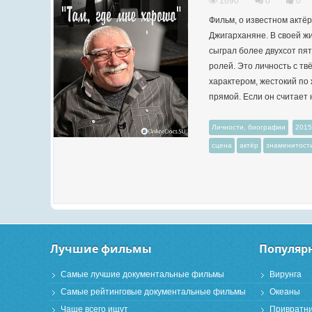
1690
0
0
Фильм, о известном актё
Джигарханяне. В своей жи
сыграл более двухсот пя
ролей. Это личность с т
характером, жестокий по 
прямой. Если он считает 
Личности, биографии
2015
сцена
актёр
знаменитост
Лучшие фильмы
Популяр
Самые лучшие документальные фильмы
Вирунга
Самые рейтинговые документальные фильмы
Океаны
Чаще всего ищут
Привратн