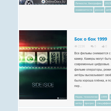
Личности, биографии
2015
знаменитости
россия
акт
Бок о бок 1999
2236
0
0
Все фильмы снимаются 
камер. Камеры могут быт
современные цифровые. 
фильме операторы, режи
актёры высказывают своё
была хороша плёнка, и п
пер...
Наука, технологии
1999
актёр
прогрес
спецэффек