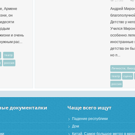
1798
ре, Армене
Андрей Мирон
зни, он
благополучной
тидесяти
Детство у нег
вёрдым
Учился Мирон
жизни и очень
особенно легк
нужным рас...
иностранные 
детства он бы
но п...
театр
и
россия
Личности, био
театр
сцена
россия
ные документалки
Чаще всего ищут
Падение республики
Дом
ики
Китай. Самое большое метро в мире