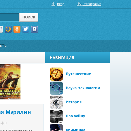
Вход
Регистрация
ПОИСК
АКТЫ
НАВИГАЦИЯ
Путешествие
Наука, технологии
История
ая Мэрилин
Про войну
0
Криминал