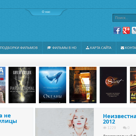
О нас
ПОДБОРКИ ФИЛЬМОВ
ФИЛЬМЫ В HD
КАРТА САЙТА
КОНТ
а не
Неизвестн
 улицы
2012
1229
0