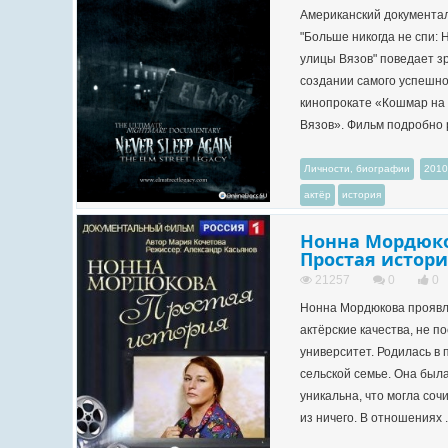
Американский документа
"Больше никогда не спи: 
улицы Вязов" поведает з
создании самого успешно
кинопрокате «Кошмар на
Вязов». Фильм подробно р
Личности, биографии
2010
актёр
история
Нонна Мордюко
Простая истори
21257
0
0
Нонна Мордюкова проявл
актёрские качества, не п
университет. Родилась в 
сельской семье. Она была
уникальна, что могла соч
из ничего. В отношениях ..