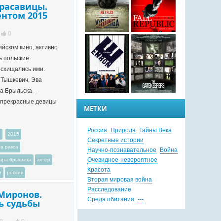
расавицы.
ентом 2015
0
сийском кино, активно
ь польские
осхищались ими.
 Тышкевич, Эва
а Брыльска –
 прекрасные девицы
МЕТКИ
Россия
Природа
Тайны Века
и
2015
Секретные истории
а ракса
Научно-познавательное
Война
Очевидное-невероятное
ара брыльска
актёр
Красота
и
россия
Вторая мировая война
Расследование
Миронов.
Среда обитания
---
ь судьбы