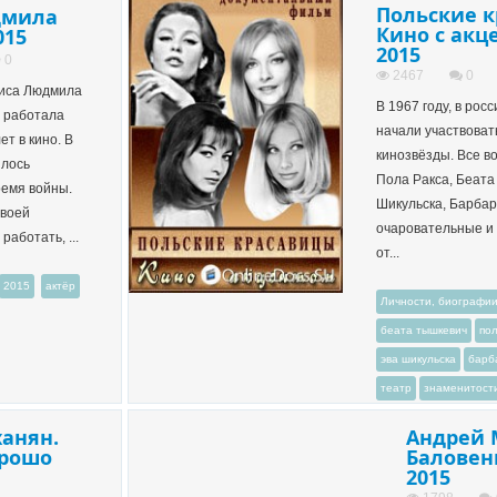
Польские к
дмила
Кино с акц
015
2015
0
2467
0
риса Людмила
В 1967 году, в рос
о работала
начали участвоват
т в кино. В
кинозвёзды. Все в
шлось
Пола Ракса, Беата
ремя войны.
Шикульска, Барбар
своей
очаровательные и
работать, ...
от...
2015
актёр
Личности, биографи
беата тышкевич
пол
эва шикульска
барб
театр
знаменитост
анян.
Андрей 
орошо
Баловен
2015