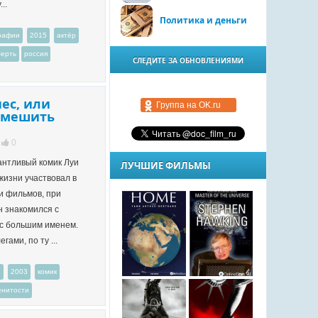
..
Политика и деньги
графии
2015
актёр
мерть
россия
СЛЕДИТЕ ЗА ОБНОВЛЕНИЯМИ
ес, или
Группа на OK.ru
смешить
0
антливый комик Луи
ЛУЧШИЕ ФИЛЬМЫ
жизни участвовал в
и фильмов, при
 знакомился с
с большим именем.
гами, по ту ...
и
2003
комик
енитости