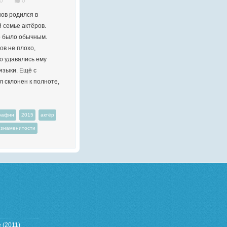
0
0
ов родился в
 семье актёров.
о было обычным.
ов не плохо,
о удавались ему
языки. Ещё с
л склонен к полноте,
графии
2015
актёр
знаменитости
 (2011)