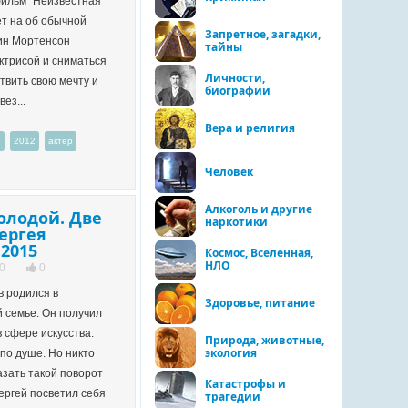
ильм "Неизвестная
т на об обычной
Запретное, загадки,
ин Мортенсон
тайны
ктрисой и сниматься
Личности,
твить свою мечту и
биографии
ез...
Вера и религия
и
2012
актёр
Человек
Алкоголь и другие
олодой. Две
наркотики
ергея
2015
Космос, Вселенная,
НЛО
0
0
в родился в
Здоровье, питание
 семье. Он получил
 сфере искусства.
Природа, животные,
экология
по душе. Но никто
азать такой поворот
Катастрофы и
Сергей посветил себя
трагедии