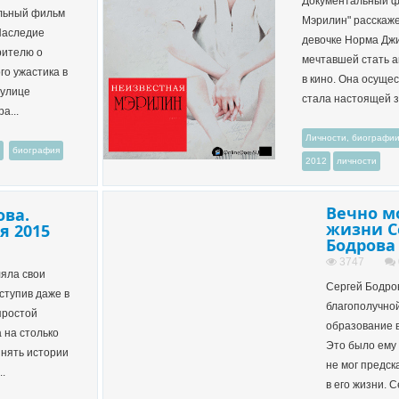
Документальный ф
льный фильм
Мэрилин" расскаже
Наследие
девочке Норма Дж
рителю о
мечтавшей стать а
го ужастика в
в кино. Она осущес
 улице
стала настоящей зв
а...
Личности, биографи
биография
2012
личности
Вечно м
ва.
жизни С
я 2015
Бодрова 
3747
яла свои
Сергей Бодро
оступив даже в
благополучной
простой
образование в
 на столько
Это было ему 
инять истории
не мог предск
.
в его жизни. 