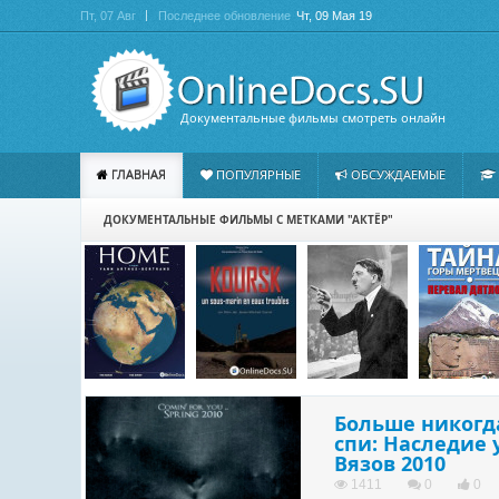
Пт, 07 Авг
Последнее обновление
Чт, 09 Мая 19
Документальные фильмы смотреть онлайн
ГЛАВНАЯ
ПОПУЛЯРНЫЕ
ОБСУЖДАЕМЫЕ
ДОКУМЕНТАЛЬНЫЕ ФИЛЬМЫ С МЕТКАМИ "АКТЁР"
Больше никогд
спи: Наследие
Вязов 2010
1411
0
0