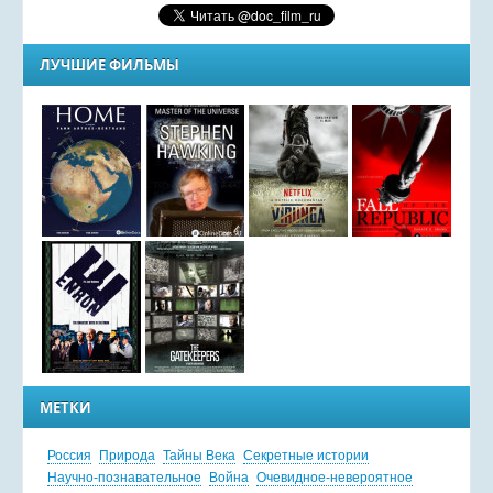
ЛУЧШИЕ ФИЛЬМЫ
МЕТКИ
Россия
Природа
Тайны Века
Секретные истории
Научно-познавательное
Война
Очевидное-невероятное