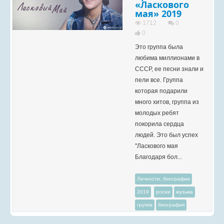
«Ласкового
мая» 2019
1712
0
0
Это группа была
любима миллионами в
СССР, ее песни знали и
пели все. Группа
которая подарили
много хитов, группа из
молодых ребят
покорила сердца
людей. Это был успех
"Ласкового мая
Благодаря бол...
Личности, биографии
2019
росии
музыка
группа
биография