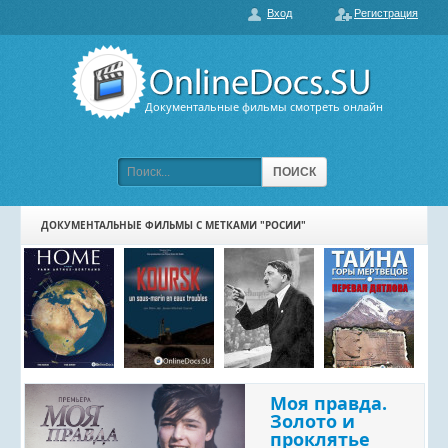
Вход
Регистрация
О нас
ГЛАВНАЯ
ПОПУЛЯРНЫЕ
Документальные фильмы смотреть онлайн
ОБСУЖДАЕМЫЕ
ПОДБОРКИ ФИЛЬМОВ
ПОИСК
ФИЛЬМЫ В HD
ДОКУМЕНТАЛЬНЫЕ ФИЛЬМЫ С МЕТКАМИ "РОСИИ"
КАРТА САЙТА
КОНТАКТЫ
Моя правда.
Золото и
проклятье