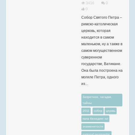
3416
0
0
Собор Святого Петра –
римско-католическая
церковь, которая
находится в самом
маленьком, ну а также в
самом могущественном
суверенном
государстве, Ватикане.
Она была построена на
могиле Петра, одного
из...
Запретное, загадки,
тайны
2011
собор
церквь
папа бенедикт xvi
знаменитости
national geographic