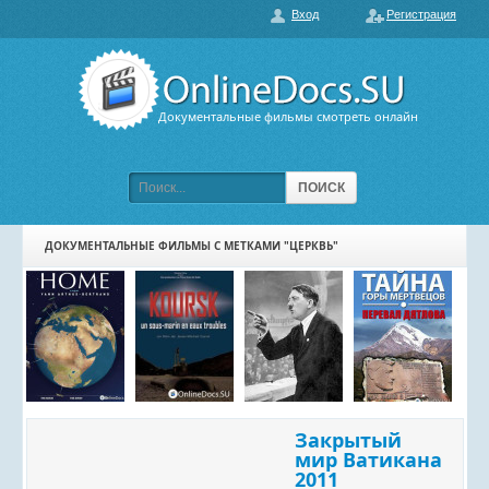
Вход
Регистрация
О нас
ГЛАВНАЯ
ПОПУЛЯРНЫЕ
Документальные фильмы смотреть онлайн
ОБСУЖДАЕМЫЕ
ПОДБОРКИ ФИЛЬМОВ
ПОИСК
ФИЛЬМЫ В HD
ДОКУМЕНТАЛЬНЫЕ ФИЛЬМЫ С МЕТКАМИ "ЦЕРКВЬ"
КАРТА САЙТА
КОНТАКТЫ
Закрытый
мир Ватикана
2011