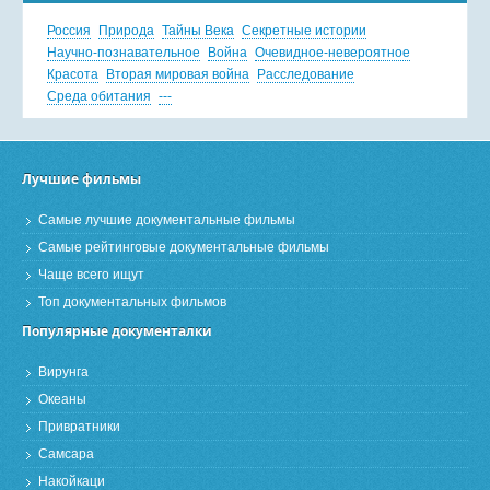
Россия
Природа
Тайны Века
Секретные истории
Научно-познавательное
Война
Очевидное-невероятное
Красота
Вторая мировая война
Расследование
Среда обитания
---
Лучшие фильмы
Самые лучшие документальные фильмы
Самые рейтинговые документальные фильмы
Чаще всего ищут
Топ документальных фильмов
Популярные документалки
Вирунга
Океаны
Привратники
Самсара
Накойкаци