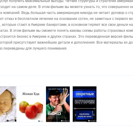
слуг получить максимальные выгоды. Четкие структуры и стратегии американ
исходит на самом деле. В этом фильме вы можете узнать то, что совершенно 
х компаний. Ведь большая часть американцев никогда не читает договор о ст
ют отказ в бесплатном лечении на основании сотен, не заметных с первого взг
, которые стают в Америке банкротами, в основном теряют все свои деньги на
латах. В этом фильме вы сможете понять каковы схемы работы страховых ком
х строится бизнес в Америке и других странах. Это переведенная версия филь
 которой присутствуют важнейшие детали и дополнения. Все материалы из д
ко переведены для лучшего понимания.