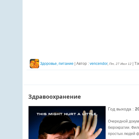
Здоровье, питание
| Автор :
vencendor
,
| Тэ
Пт, 27 Июл 12
Здравоохранение
Год выхода :
2
Очередной докум
бюрократии. Фил
простых людей ф