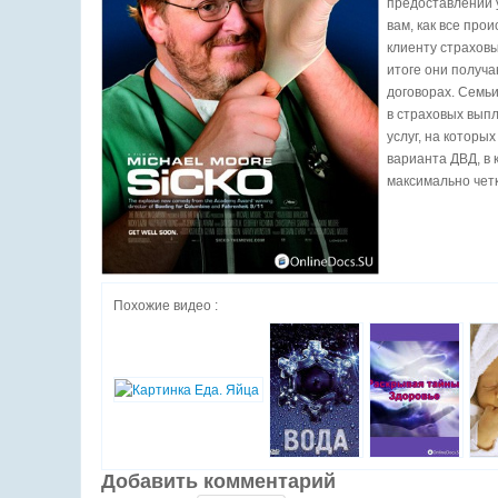
предоставлении у
вам, как все про
клиенту страховы
итоге они получа
договорах. Семьи
в страховых вып
услуг, на которы
варианта ДВД, в
максимально чет
Похожие видео :
Добавить комментарий