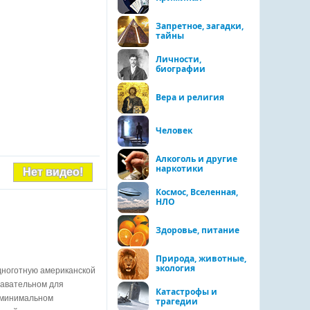
Запретное, загадки,
тайны
Личности,
биографии
Вера и религия
Человек
Алкоголь и другие
наркотики
Нет видео!
Космос, Вселенная,
НЛО
Здоровье, питание
Природа, животные,
экология
дноготную американской
навательном для
Катастрофы и
и минимальном
трагедии