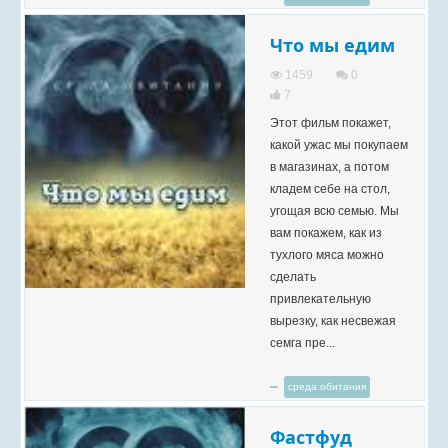
Что мы едим
1459
0
7
Этот фильм покажет,
какой ужас мы покупаем
в магазинах, а потом
кладем себе на стол,
угощая всю семью. Мы
вам покажем, как из
тухлого мяса можно
сделать
привлекательную
вырезку, как несвежая
семга пре...
среда обитания
Фастфуд