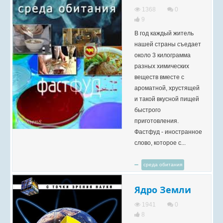
1368
0
9
В год каждый житель
нашей страны съедает
около 3 килограмма
разных химических
веществ вместе с
ароматной, хрустящей
и такой вкусной пищей
быстрого
приготовления.
Фастфуд - иностранное
слово, которое с...
среда обитания
Ядро Земли
1941
0
8