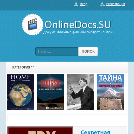
Вход
Регистрация
О нас
ГЛАВНАЯ
ПОПУЛЯРНЫЕ
Документальные фильмы смотреть онлайн
ОБСУЖДАЕМЫЕ
ПОДБОРКИ ФИЛЬМОВ
ПОИСК
ФИЛЬМЫ В HD
КАТЕГОРИЯ ""
КАРТА САЙТА
КОНТАКТЫ
Секретная