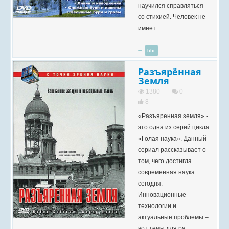
научился справляться
со стихией. Человек не
имеет ...
bbc
Разъярённая
Земля
1380
0
8
«Разъяренная земля» -
это одна из серий цикла
«Голая наука». Данный
сериал рассказывает о
том, чего достигла
современная наука
сегодня.
Инновационные
технологии и
актуальные проблемы –
вот темы для ра...