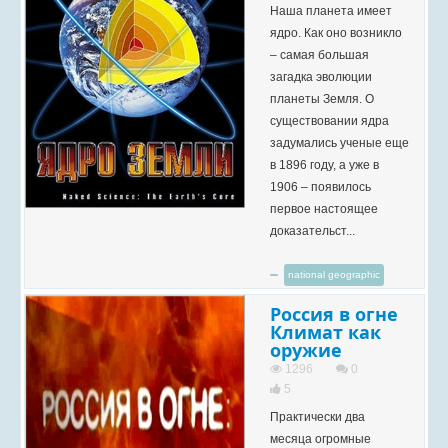
Наша планета имеет
ядро. Как оно возникло
– самая большая
загадка эволюции
планеты Земля. О
существовании ядра
задумались ученые еще
в 1896 году, а уже в
1906 – появилось
первое настоящее
доказательст...
national geographic
Россия в огне
Климат как
оружие
1296
0
5
Практически два
месяца огромные