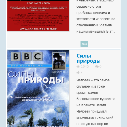
к животным. Насколько
серьезно стоит
проблема цинизма и
жестокости человека по
отношению к братьям
нашим меньшим? В эт...
сша
Силы
природы
1940
0
7
Человек – это самое
сильное и, в тоже
время, самое
беспомощное существо
на планете Земля.
Человек придумал
множество технологий,
но он до сих пор не