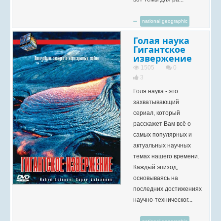
national geographic
Голая наука
Гигантское
извержение
1505
0
3
Голя наука - это
захватывающий
сериал, который
расскажет Вам всё о
самых популярных и
актуальных научных
темах нашего времени.
Каждый эпизод,
основываясь на
последних достижениях
научно-техническог...