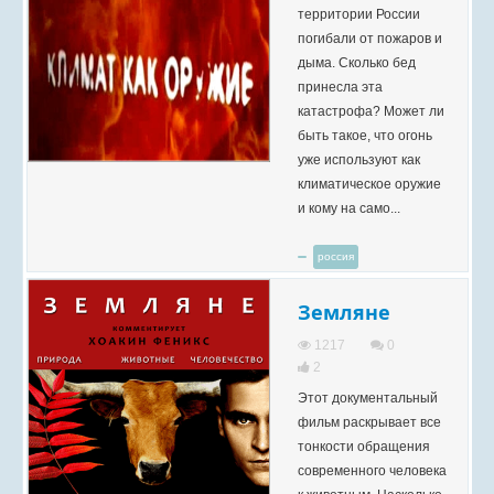
территории России
погибали от пожаров и
дыма. Сколько бед
принесла эта
катастрофа? Может ли
быть такое, что огонь
уже используют как
климатическое оружие
и кому на само...
россия
Земляне
1217
0
2
Этот документальный
фильм раскрывает все
тонкости обращения
современного человека