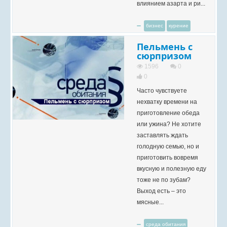
влиянием азарта и ри...
бизнес
курение
Пельмень с
сюрпризом
1596
0
0
Часто чувствуете
нехватку времени на
приготовление обеда
или ужина? Не хотите
заставлять ждать
голодную семью, но и
приготовить вовремя
вкусную и полезную еду
тоже не по зубам?
Выход есть – это
мясные...
среда обитания