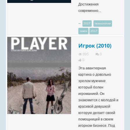
Достижения
современно...
2017
технологии
закон
2017
Игрок (2010)
995
0
0
Эта авантюрная
картина о довольно
зрелом мужчине
который болен
игроманией. Он
знакомится с молодой и
красивой девушкой
которую делает своей
помощницей в своем
игорном бизнесе. Под