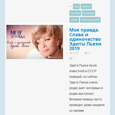
сша
оружие
человек
разведка
ленин
ленинградский
Моя правда.
Слава и
одиночество
Эдиты Пьехи
2019
628
0
0
Эдита Пьеха была
известной в СССР
певицей, но сейчас
Эдита Пьеха очень
редко даёт интервью и
редко выступает.
Великая певица часто
проводит дома наедине
со своими