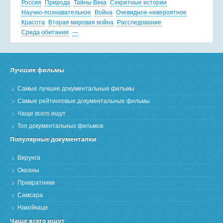
Россия
Природа
Тайны Века
Секретные истории
Научно-познавательное
Война
Очевидное-невероятное
Красота
Вторая мировая война
Расследование
Среда обитания
---
Лучшие фильмы
Самые лучшие документальные фильмы
Самые рейтинговые документальные фильмы
Чаще всего ищут
Топ документальных фильмов
Популярные документалки
Вирунга
Океаны
Привратники
Самсара
Накойкаци
Чаще всего ищут