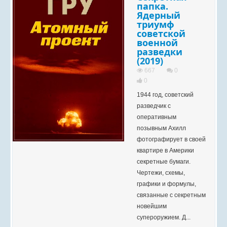
папка.
Ядерный
триумф
советской
военной
разведки
(2019)
667
0
0
1944 год, советский
разведчик с
оперативным
позывным Ахилл
фотографирует в своей
квартире в Америки
секретные бумаги.
Чертежи, схемы,
графики и формулы,
связанные с секретным
новейшим
супероружием. Д...