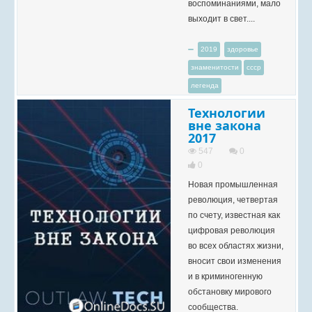
воспоминаниями, мало
выходит в свет....
2019
здоровье
знаменитости
ссср
легенда
Технологии
вне закона
2017
547
0
0
Новая промышленная
революция, четвертая
по счету, известная как
цифровая революция
во всех областях жизни,
вносит свои изменения
и в криминогенную
обстановку мирового
сообщества.