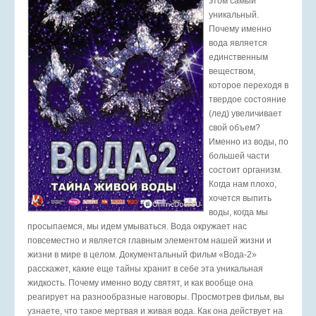
этом самый
уникальный.
Почему именно
вода является
единственным
веществом,
которое переходя в
твердое состояние
(лед) увеличивает
свой объем?
Именно из воды, по
большей части
состоит организм.
Когда нам плохо,
хочется выпить
воды, когда мы
просыпаемся, мы идем умываться. Вода окружает нас
повсеместно и является главным элементом нашей жизни и
жизни в мире в целом. Документальный фильм «Вода-2»
расскажет, какие еще тайны хранит в себе эта уникальная
жидкость. Почему именно воду святят, и как вообще она
реагирует на разнообразные наговоры. Просмотрев фильм, вы
узнаете, что такое мертвая и живая вода. Как она действует на