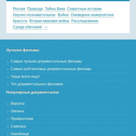
Россия
Природа
Тайны Века
Секретные истории
Научно-познавательное
Война
Очевидное-невероятное
Красота
Вторая мировая война
Расследование
Среда обитания
---
Лучшие фильмы
Самые лучшие документальные фильмы
Самые рейтинговые документальные фильмы
Чаще всего ищут
Топ документальных фильмов
Популярные документалки
Вирунга
Океаны
Привратники
Самсара
Накойкаци