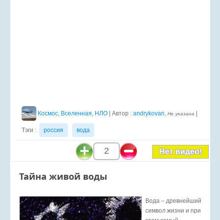
Космос, Вселенная, НЛО
| Автор :
andrykovan
,
|
Не указана
Тэги :
россия
вода
2
Нет видео!
Тайна живой воды
Вода – древнейший
символ жизни и при