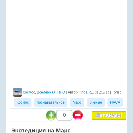
Космос, Вселенная, НЛО
| Автор :
inga
,
| Тэги :
Ср, 23 Дек 15
Космос
познавательное
Марс
учёные
НАСА
0
Нет видео!
Экспедиция на Марс