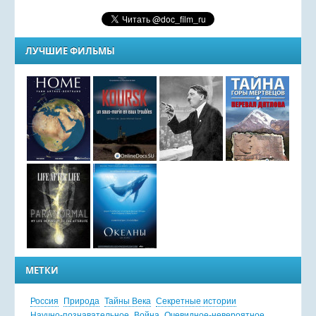
ЛУЧШИЕ ФИЛЬМЫ
МЕТКИ
Россия
Природа
Тайны Века
Секретные истории
Научно-познавательное
Война
Очевидное-невероятное