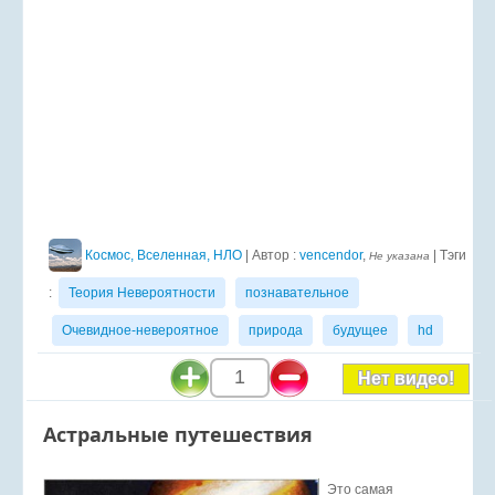
Космос, Вселенная, НЛО
| Автор :
vencendor
,
| Тэги
Не указана
:
Теория Невероятности
познавательное
Очевидное-невероятное
природа
будущее
hd
1
Нет видео!
Астральные путешествия
Это самая