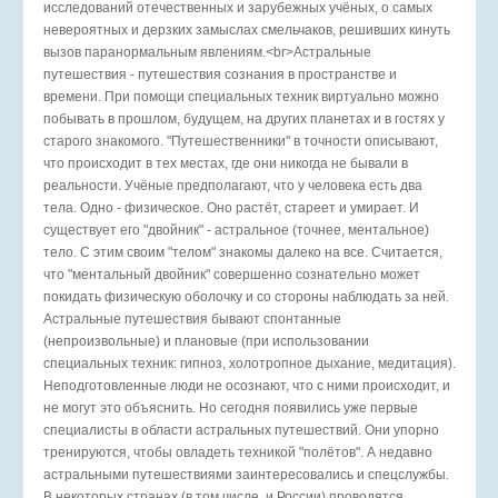
исследований отечественных и зарубежных учёных, о самых
невероятных и дерзких замыслах смельчаков, решивших кинуть
вызов паранормальным явлениям.<br>Астральные
путешествия - путешествия сознания в пространстве и
времени. При помощи специальных техник виртуально можно
побывать в прошлом, будущем, на других планетах и в гостях у
старого знакомого. "Путешественники" в точности описывают,
что происходит в тех местах, где они никогда не бывали в
реальности. Учёные предполагают, что у человека есть два
тела. Одно - физическое. Оно растёт, стареет и умирает. И
существует его "двойник" - астральное (точнее, ментальное)
тело. С этим своим "телом" знакомы далеко на все. Считается,
что "ментальный двойник" совершенно сознательно может
покидать физическую оболочку и со стороны наблюдать за ней.
Астральные путешествия бывают спонтанные
(непроизвольные) и плановые (при использовании
специальных техник: гипноз, холотропное дыхание, медитация).
Неподготовленные люди не осознают, что с ними происходит, и
не могут это объяснить. Но сегодня появились уже первые
специалисты в области астральных путешествий. Они упорно
тренируются, чтобы овладеть техникой "полётов". А недавно
астральными путешествиями заинтересовались и спецслужбы.
В некоторых странах (в том числе, и России) проводятся