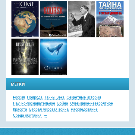
МЕТКИ
Россия
Природа
Тайны Века
Секретные истории
Научно-познавательное
Война
Очевидное-невероятное
Красота
Вторая мировая война
Расследование
Среда обитания
---