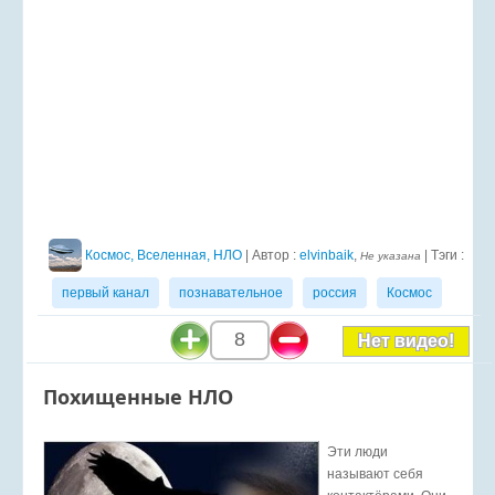
Космос, Вселенная, НЛО
| Автор :
elvinbaik
,
| Тэги :
Не указана
первый канал
познавательное
россия
Космос
8
Нет видео!
Похищенные НЛО
Эти люди
называют себя