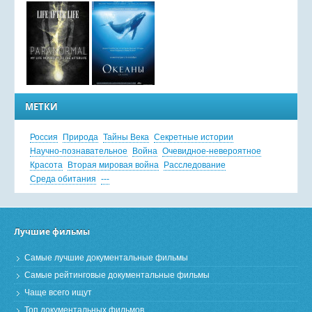
МЕТКИ
Россия
Природа
Тайны Века
Секретные истории
Научно-познавательное
Война
Очевидное-невероятное
Красота
Вторая мировая война
Расследование
Среда обитания
---
Лучшие фильмы
Самые лучшие документальные фильмы
Самые рейтинговые документальные фильмы
Чаще всего ищут
Топ документальных фильмов